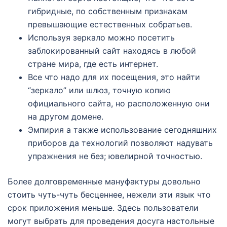
гибридные, по собственным признакам
превышающие естественных собратьев.
Используя зеркало можно посетить
заблокированный сайт находясь в любой
стране мира, где есть интернет.
Все что надо для их посещения, это найти
“зеркало” или шлюз, точную копию
официального сайта, но расположенную они
на другом домене.
Эмпирия а также использование сегодняшних
приборов да технологий позволяют надувать
упражнения не без; ювелирной точностью.
Более долговременные мануфактуры довольно
стоить чуть-чуть бесценнее, нежели эти язык что
срок приложения меньше. Здесь пользователи
могут выбрать для проведения досуга настольные