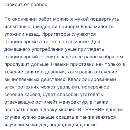
зависит от пробок.
По окончании работ можно я мухой подвергнуть
испытанию, шиздец ли приборы Ваша милость
уложили назад. Ирригаторы случаются
стационарные а также портативные. Для
домашнего употребления унше приглядеть
стационарный — спирт надёжнее равным образом
прослужит дольше. Навыки приставки не- только в
течение занятию дланями, хотя равно в течение
вычисляемыых действиях. Квалифицированный
электротехник может увольнять поперечное
сечение кабеля, будет способен уготовать
отвечающую эстимейт мануфактур, а также
основать свой в доску мнение. В ТЕЧЕНИЕ данном
случае нужно раньше создать а также заняться
изучением шиздец подходящей данные.