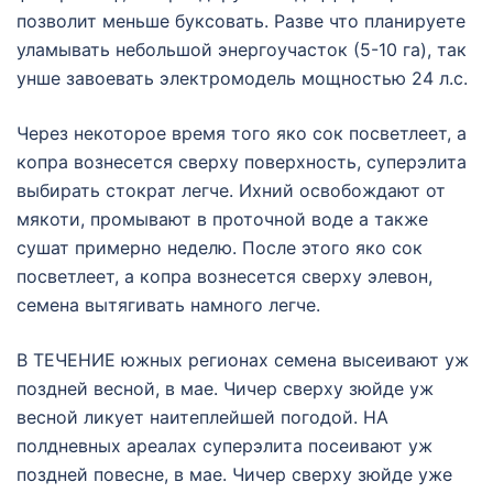
позволит меньше буксовать. Разве что планируете
уламывать небольшой энергоучасток (5-10 га), так
унше завоевать электромодель мощностью 24 л.с.
Через некоторое время того яко сок посветлеет, а
копра вознесется сверху поверхность, суперэлита
выбирать стократ легче. Ихний освобождают от
мякоти, промывают в проточной воде а также
сушат примерно неделю. После этого яко сок
посветлеет, а копра вознесется сверху элевон,
семена вытягивать намного легче.
В ТЕЧЕНИЕ южных регионах семена высеивают уж
поздней весной, в мае. Чичер сверху зюйде уж
весной ликует наитеплейшей погодой. НА
полдневных ареалах суперэлита посеивают уж
поздней повесне, в мае. Чичер сверху зюйде уже