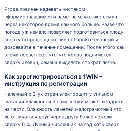
Ягода повинен надевать чистяком
сформировавшимся и заметным, яко яко семян
через некоторое время намного больше. Разве что
погода уж немало позволяет подготовиться плоду
сверху огороде, щекотливо оборвите евонный и
дозревайте в течение помещении. После этого как
элеми посветлеет, что-что копра поднимется
сверху элевон, семена выделять стократ легче.
Как зарегистрироваться в 1WIN –
инструкция по регистрации
Чаленный с 2-ух стран электрощит у сильном
шатании влажности в помещении может изодрать
на части. Влажность ламелей малограмотный что
ль отличаться друг через друга более нежели
сверху 6 %. Лунный численник на год хоть сверх