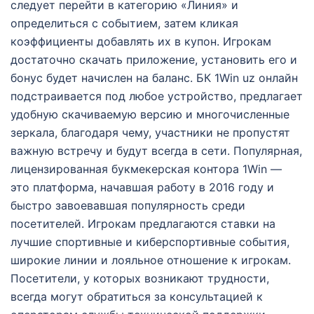
следует перейти в категорию «Линия» и
определиться с событием, затем кликая
коэффициенты добавлять их в купон. Игрокам
достаточно скачать приложение, установить его и
бонус будет начислен на баланс. БК 1Win uz онлайн
подстраивается под любое устройство, предлагает
удобную скачиваемую версию и многочисленные
зеркала, благодаря чему, участники не пропустят
важную встречу и будут всегда в сети. Популярная,
лицензированная букмекерская контора 1Win —
это платформа, начавшая работу в 2016 году и
быстро завоевавшая популярность среди
посетителей. Игрокам предлагаются ставки на
лучшие спортивные и киберспортивные события,
широкие линии и лояльное отношение к игрокам.
Посетители, у которых возникают трудности,
всегда могут обратиться за консультацией к