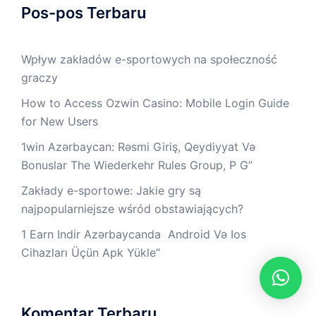
Pos-pos Terbaru
Wpływ zakładów e-sportowych na społeczność
graczy
How to Access Ozwin Casino: Mobile Login Guide
for New Users
1win Azərbaycan: Rəsmi Giriş, Qeydiyyat Və
Bonuslar The Wiederkehr Rules Group, P G”
Zakłady e-sportowe: Jakie gry są
najpopularniejsze wśród obstawiających?
1 Earn Indir Azərbaycanda ️ Android Və Ios
Cihazları Üçün Apk Yüklе”
Komentar Terbaru