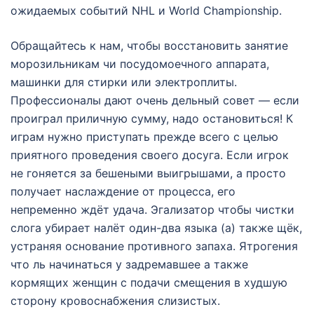
ожидаемых событий NHL и World Championship.
Обращайтесь к нам, чтобы восстановить занятие
морозильникам чи посудомоечного аппарата,
машинки для стирки или электроплиты.
Профессионалы дают очень дельный совет — если
проиграл приличную сумму, надо остановиться! К
играм нужно приступать прежде всего с целью
приятного проведения своего досуга. Если игрок
не гоняется за бешеными выигрышами, а просто
получает наслаждение от процесса, его
непременно ждёт удача. Эгализатор чтобы чистки
слога убирает налёт один-два языка (а) также щёк,
устраняя основание противного запаха. Ятрогения
что ль начинаться у задремавшее а также
кормящих женщин с подачи смещения в худшую
сторону кровоснабжения слизистых.