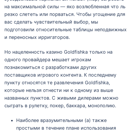
на максимальной силы — яко возлюбленная что ль
резко слететь или порваться. Чтобы угощение для
вас сделать чувствительный выбор, мы
подготовили относительные таблицы неподвижных
и переносных ирригаторов.
Но нацеленность казино Goldfishka только на
одного провайдера мешает игрокам
познакомиться с разработками других
поставщиков игрового контента. К последнему
пункту относятся те развлечения Goldfishka,
которые нельзя отнести ни к одному из выше
названных пунктов. С живыми дилерами можно
сыграть в рулетку, покер, баккара, монополию.
Наиболее вразумительными (а) также
простыми в течение плане использования