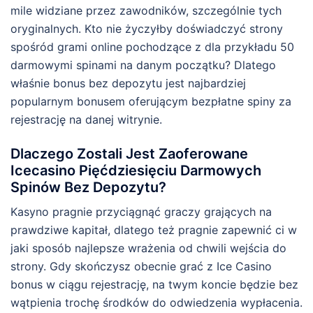
mile widziane przez zawodników, szczególnie tych
oryginalnych. Kto nie życzyłby doświadczyć strony
spośród grami online pochodzące z dla przykładu 50
darmowymi spinami na danym początku? Dlatego
właśnie bonus bez depozytu jest najbardziej
popularnym bonusem oferującym bezpłatne spiny za
rejestrację na danej witrynie.
Dlaczego Zostali Jest Zaoferowane
Icecasino Pięćdziesięciu Darmowych
Spinów Bez Depozytu?
Kasyno pragnie przyciągnąć graczy grających na
prawdziwe kapitał, dlatego też pragnie zapewnić ci w
jaki sposób najlepsze wrażenia od chwili wejścia do
strony. Gdy skończysz obecnie grać z Ice Casino
bonus w ciągu rejestrację, na twym koncie będzie bez
wątpienia trochę środków do odwiedzenia wypłacenia.