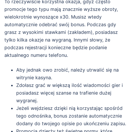
To rzeczywiście korzystna okazja, gdyż często
promocje tego typu mają znacznie wyższe obroty,
wielokrotnie wynoszące x30. Musisz wtedy
automatycznie odebrać swój bonus. Podczas gdy
grasz z wysokimi stawkami (zakładem), posiadasz
tylko kilka okazje na wygraną. Innymi słowy, że
podczas rejestracji konieczne będzie podanie
aktualnego numeru telefonu.
Aby jednak owo zrobić, należy utrwalić się na
witrynie kasyna.
Zdołasz grać w większą ilość wiadomości gier i
posiadasz więcej szanse na trafienie dużej
wygranej.
Jeżeli wejdziesz dzięki nią korzystając spośród
tego odnośnika, bonus zostanie automatycznie
dodany do twojego opisie po ukończeniu zapisu.
Promocja dzierży też świetne normy, które