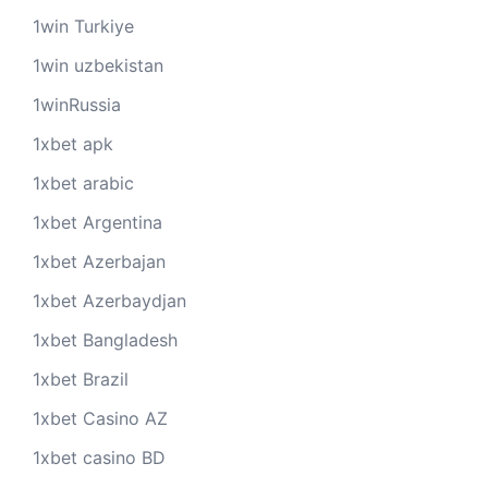
1win Turkiye
1win uzbekistan
1winRussia
1xbet apk
1xbet arabic
1xbet Argentina
1xbet Azerbajan
1xbet Azerbaydjan
1xbet Bangladesh
1xbet Brazil
1xbet Casino AZ
1xbet casino BD