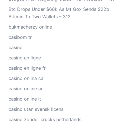
Btc Drops Under $68k As Mt Gox Sends $22b
Bitcoin To Two Wallets – 312
bukmacherzy online
casibom tr
casino
casino en ligne
casino en ligne fr
casino onlina ca
casino online ar
casinò online it
casino utan svensk licens
casino zonder crucks netherlands