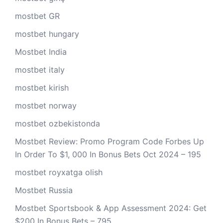
mostbet GR
mostbet hungary
Mostbet India
mostbet italy
mostbet kirish
mostbet norway
mostbet ozbekistonda
Mostbet Review: Promo Program Code Forbes Up
In Order To $1, 000 In Bonus Bets Oct 2024 – 195
mostbet royxatga olish
Mostbet Russia
Mostbet Sportsbook & App Assessment 2024: Get
$200 In Bonus Bets – 795