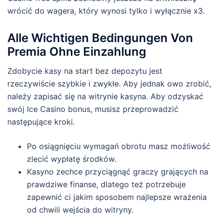
wrócić do wagera, który wynosi tylko i wyłącznie x3.
Alle Wichtigen Bedingungen Von
Premia Ohne Einzahlung
Zdobycie kasy na start bez depozytu jest
rzeczywiście szybkie i zwykłe. Aby jednak owo zrobić,
należy zapisać się na witrynie kasyna. Aby odzyskać
swój Ice Casino bonus, musisz przeprowadzić
następujące kroki.
Po osiągnięciu wymagań obrotu masz możliwość
zlecić wypłatę środków.
Kasyno zechce przyciągnąć graczy grających na
prawdziwe finanse, dlatego też potrzebuje
zapewnić ci jakim sposobem najlepsze wrażenia
od chwili wejścia do witryny.