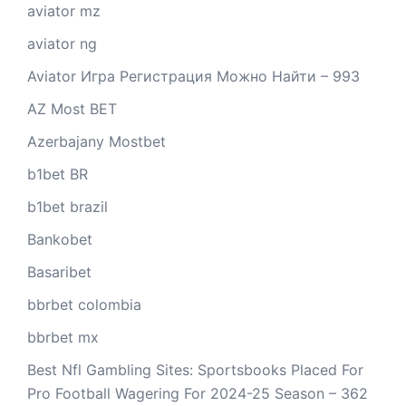
aviator mz
aviator ng
Aviator Игра Регистрация Можно Найти – 993
AZ Most BET
Azerbajany Mostbet
b1bet BR
b1bet brazil
Bankobet
Basaribet
bbrbet colombia
bbrbet mx
Best Nfl Gambling Sites: Sportsbooks Placed For
Pro Football Wagering For 2024-25 Season – 362