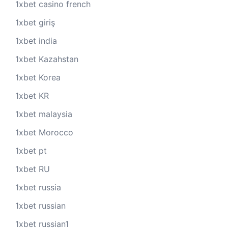
1xbet casino french
1xbet giriş
1xbet india
1xbet Kazahstan
1xbet Korea
1xbet KR
1xbet malaysia
1xbet Morocco
1xbet pt
1xbet RU
1xbet russia
1xbet russian
1xbet russian1