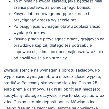
To minimalna kwota zakładu, jaką będziesz miał
szansę postawić za pomocą tego bonusu.
Kasyna internetowego mogą przekonać i
przyciągnąć gracza wyłącznie raz.
Po osiągnięciu wymagań obrotu zdołasz zlecić
wypłatę środków.
Kasyno pragnie przyciągnąć graczy grających na
prawdziwe kapitał, dlatego też potrzebuje
zapewnić ci jakim sposobem najlepsze wrażenia
od chwili wejścia do stronicy.
Zwracaj atencję na wymagania obrotu zakładów. Po
wypełnieniu wymagań obrotu możesz zlecić wypłatę
środków. Polecamy skorzystać się z Ice Casino 25
euro premia darmowy. Tak niski obrót jest nieczęsto
spotykany, dlatego oczywiście warto skorzystać wraz
z Ice Casino istotnie deposit bonus. Mówiąc o Ice
Casino free spins zechcemy jeszcze na chwileczkę