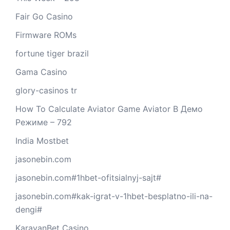
Fair Go Casino
Firmware ROMs
fortune tiger brazil
Gama Casino
glory-casinos tr
How To Calculate Aviator Game Aviator В Демо
Режиме – 792
India Mostbet
jasonebin.com
jasonebin.com#1hbet-ofitsialnyj-sajt#
jasonebin.com#kak-igrat-v-1hbet-besplatno-ili-na-
dengi#
KaravanBet Casino