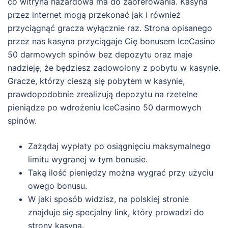
co witryna hazardowa ma do zaoferowania. Kasyna
przez internet mogą przekonać jak i również
przyciągnąć gracza wyłącznie raz. Strona opisanego
przez nas kasyna przyciągaje Cię bonusem IceCasino
50 darmowych spinów bez depozytu oraz maje
nadzieję, że będziesz zadowolony z pobytu w kasynie.
Gracze, którzy cieszą się pobytem w kasynie,
prawdopodobnie zrealizują depozytu na rzetelne
pieniądze po wdrożeniu IceCasino 50 darmowych
spinów.
Zażądaj wypłaty po osiągnięciu maksymalnego
limitu wygranej w tym bonusie.
Taką ilość pieniędzy można wygrać przy użyciu
owego bonusu.
W jaki sposób widzisz, na polskiej stronie
znajduje się specjalny link, który prowadzi do
strony kasyna.