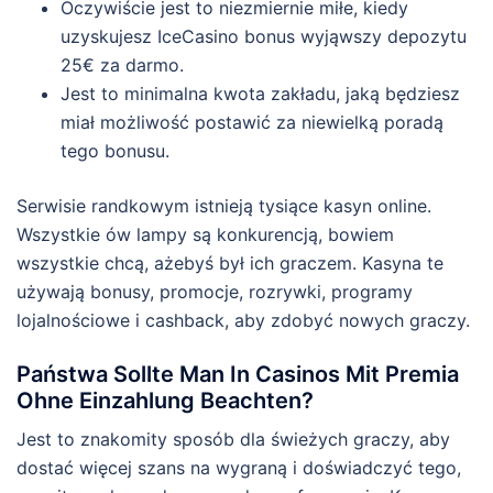
Oczywiście jest to niezmiernie miłe, kiedy
uzyskujesz IceCasino bonus wyjąwszy depozytu
25€ za darmo.
Jest to minimalna kwota zakładu, jaką będziesz
miał możliwość postawić za niewielką poradą
tego bonusu.
Serwisie randkowym istnieją tysiące kasyn online.
Wszystkie ów lampy są konkurencją, bowiem
wszystkie chcą, ażebyś był ich graczem. Kasyna te
używają bonusy, promocje, rozrywki, programy
lojalnościowe i cashback, aby zdobyć nowych graczy.
Państwa Sollte Man In Casinos Mit Premia
Ohne Einzahlung Beachten?
Jest to znakomity sposób dla świeżych graczy, aby
dostać więcej szans na wygraną i doświadczyć tego,