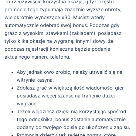
To rzeczywiście korzystna okazja, gdyż często
promocje tego typu mają znacznie wyższe obroty,
wielokrotnie wynoszące x30. Musisz wtedy
automatycznie odebrać swój bonus. Podczas gdy
grasz z wysokimi stawkami (zakładem), posiadasz
tylko kilka okazje na wygraną. Innymi słowy, że
podczas rejestracji konieczne będzie podanie
aktualnego numeru telefonu.
Aby jednak owo zrobić, należy utrwalić się na
witrynie kasyna.
Zdołasz grać w większą ilość wiadomości gier i
posiadasz więcej szanse na trafienie dużej
wygranej.
Jeżeli wejdziesz dzięki nią korzystając spośród
tego odnośnika, bonus zostanie automatycznie
dodany do twojego opisie po ukończeniu zapisu.
Promocja dzierży też świetne normy, które