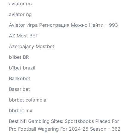
aviator mz
aviator ng
Aviator Игра Регистрация Можно Найти – 993
AZ Most BET
Azerbajany Mostbet
b1bet BR
b1bet brazil
Bankobet
Basaribet
bbrbet colombia
bbrbet mx
Best Nfl Gambling Sites: Sportsbooks Placed For
Pro Football Wagering For 2024-25 Season – 362