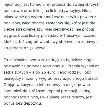
rejestracji jest harmonijny, przejdź do swojej skrzynki
pocztowej oraz kliknij na link aktywacyjny. Nie a
mianowicie do wyboru możesz miał tylko pewien z
bonusów, więc dobrze zastanów się, który jest dla
ciebie atrakcyjniejszy. Miej cierpliwość, nie próbuj
wygrać dużej liczby pieniędzy w treściwym czasie.
Możesz też zagrać w zabawy stołowe lub zabawy z
krupierami dzięki żywo.
To minimalna kwota zakładu, jaką będziesz mógł
postawić za pomocą tego bonusu. Premia wynosi aż
setka złotych – albo 25 euro. Tego rodzaju ilość
pieniędzy możemy wygrać przy użyciu tego bonusu.
Grając w kasynach internetowych dzięki pewno
spotkałeś się z różnymi typami promocji. Jedną
pochodzące z nich, uwielbianą przez graczy, jest
bonus bez depozytu.