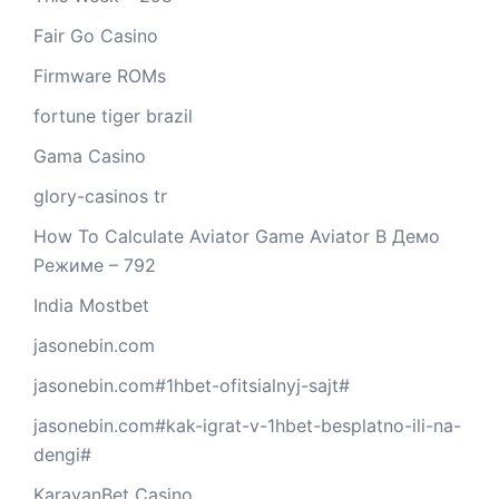
Fair Go Casino
Firmware ROMs
fortune tiger brazil
Gama Casino
glory-casinos tr
How To Calculate Aviator Game Aviator В Демо
Режиме – 792
India Mostbet
jasonebin.com
jasonebin.com#1hbet-ofitsialnyj-sajt#
jasonebin.com#kak-igrat-v-1hbet-besplatno-ili-na-
dengi#
KaravanBet Casino