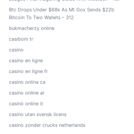
Btc Drops Under $68k As Mt Gox Sends $22b
Bitcoin To Two Wallets – 312
bukmacherzy online
casibom tr
casino
casino en ligne
casino en ligne fr
casino onlina ca
casino online ar
casinò online it
casino utan svensk licens
casino zonder crucks netherlands