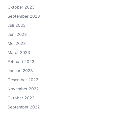
Oktober 2023
September 2023
Juli 2023
Juni 2023
Mei 2023
Maret 2023
Februari 2023
Januari 2023
Desember 2022
November 2022
Oktober 2022
September 2022