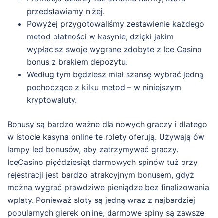
przedstawiamy niżej.
Powyżej przygotowaliśmy zestawienie każdego
metod płatności w kasynie, dzięki jakim
wypłacisz swoje wygrane zdobyte z Ice Casino
bonus z brakiem depozytu.
Według tym będziesz miał szansę wybrać jedną
pochodzące z kilku metod – w niniejszym
kryptowaluty.
Bonusy są bardzo ważne dla nowych graczy i dlatego
w istocie kasyna online te rolety oferują. Używają ów
lampy led bonusów, aby zatrzymywać graczy.
IceCasino pięćdziesiąt darmowych spinów tuż przy
rejestracji jest bardzo atrakcyjnym bonusem, gdyż
można wygrać prawdziwe pieniądze bez finalizowania
wpłaty. Ponieważ sloty są jedną wraz z najbardziej
popularnych gierek online, darmowe spiny są zawsze