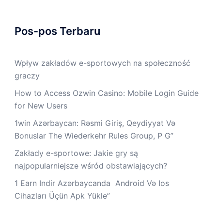
Pos-pos Terbaru
Wpływ zakładów e-sportowych na społeczność
graczy
How to Access Ozwin Casino: Mobile Login Guide
for New Users
1win Azərbaycan: Rəsmi Giriş, Qeydiyyat Və
Bonuslar The Wiederkehr Rules Group, P G”
Zakłady e-sportowe: Jakie gry są
najpopularniejsze wśród obstawiających?
1 Earn Indir Azərbaycanda ️ Android Və Ios
Cihazları Üçün Apk Yüklе”