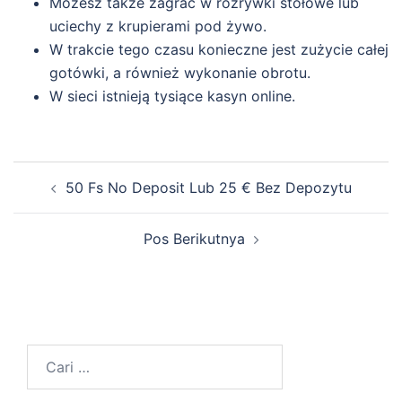
Możesz także zagrać w rozrywki stołowe lub
uciechy z krupierami pod żywo.
W trakcie tego czasu konieczne jest zużycie całej
gotówki, a również wykonanie obrotu.
W sieci istnieją tysiące kasyn online.
Navigasi
50 Fs No Deposit Lub 25 € Bez Depozytu
Tulisan
Pos Berikutnya
Cari
untuk: