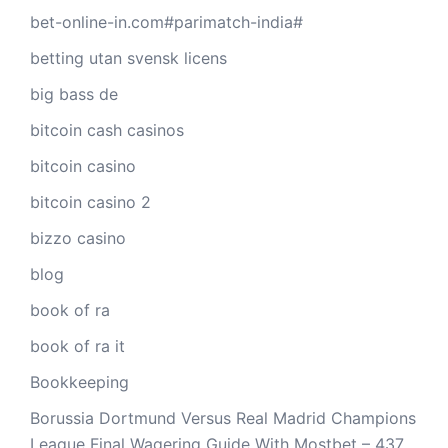
bet-online-in.com#parimatch-india#
betting utan svensk licens
big bass de
bitcoin cash casinos
bitcoin casino
bitcoin casino 2
bizzo casino
blog
book of ra
book of ra it
Bookkeeping
Borussia Dortmund Versus Real Madrid Champions
League Final Wagering Guide With Mostbet – 437