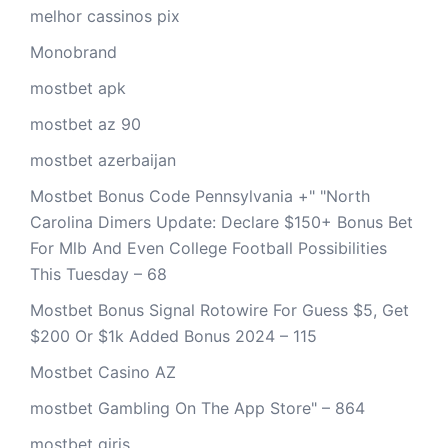
melhor cassinos pix
Monobrand
mostbet apk
mostbet az 90
mostbet azerbaijan
Mostbet Bonus Code Pennsylvania +" "North
Carolina Dimers Update: Declare $150+ Bonus Bet
For Mlb And Even College Football Possibilities
This Tuesday – 68
Mostbet Bonus Signal Rotowire For Guess $5, Get
$200 Or $1k Added Bonus 2024 – 115
Mostbet Casino AZ
‎mostbet Gambling On The App Store" – 864
mostbet giriş