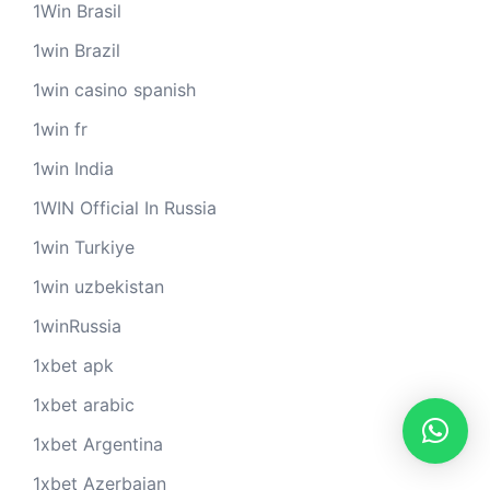
1Win Brasil
1win Brazil
1win casino spanish
1win fr
1win India
1WIN Official In Russia
1win Turkiye
1win uzbekistan
1winRussia
1xbet apk
1xbet arabic
1xbet Argentina
1xbet Azerbajan