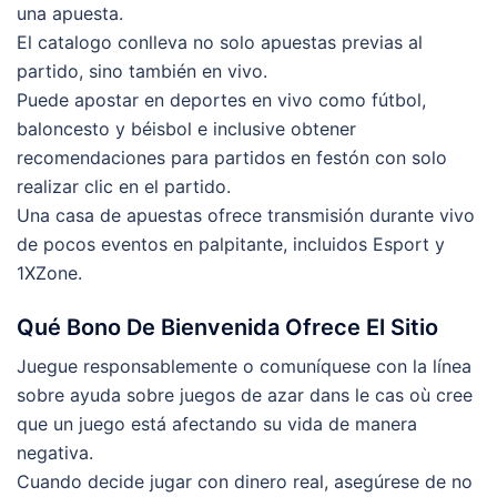
una apuesta.
El catalogo conlleva no solo apuestas previas al
partido, sino también en vivo.
Puede apostar en deportes en vivo como fútbol, ​​
baloncesto y béisbol e inclusive obtener
recomendaciones para partidos en festón con solo
realizar clic en el partido.
Una casa de apuestas ofrece transmisión durante vivo
de pocos eventos en palpitante, incluidos Esport y
1XZone.
Qué Bono De Bienvenida Ofrece El Sitio
Juegue responsablemente o comuníquese con la línea
sobre ayuda sobre juegos de azar dans le cas où cree
que un juego está afectando su vida de manera
negativa.
Cuando decide jugar con dinero real, asegúrese de no