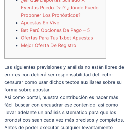
¿en Qué Deportes Sumado A
Eventos Puedo Dar? ¿dónde Puedo
Proponer Los Pronósticos?
Apuestas En Vivo
Bet Perú Opciones De Pago – 5
Ofertas Para Tus 1xbet Apuestas
Mejor Oferta De Registro
Las siguientes previsiones y análisis no están libres de
errores con deberá ser responsabilidad del lector
censurar como usar dichos textos auxiliares sobre su
forma sobre apostar.
Asi como portal, nuestra contribución es hacer más
fácil buscar con encuadrar ese contenido, así como
llevar adelante un análisis sistemático para que los
pronósticos sean cada vez más precisos y completos.
Antes de poder executar cualquier levantamiento