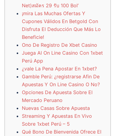
Net)สมัคร 29 รับ 100 Bol’
¡mira Las Muchas Ofertas Y
Cupones Válidos En Betgold Con
Disfruta El Deducción Que Más Lo
Beneficie!
Ono De Registro De Xbet Casino
Juega Al On Line Casino Con 1xbet
Perú App
¿vale La Pena Apostar En 1xbet?
Gamble Perú: ¿registrarse Afin De
Apuestas Y On Line Casino O No?
Opciones De Apuesta Sobre El
Mercado Peruano
Nuevas Casas Sobre Apuesta
Streaming Y Apuestas En Vivo
Sobre 1xbet Perú – 5
Qué Bono De Bienvenida Ofrece El