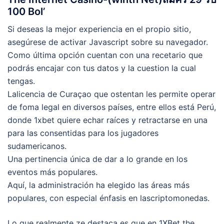
100 Bol’
Si deseas la mejor experiencia en el propio sitio,
asegúrese de activar Javascript sobre su navegador.
Como última opción cuentan con una recetario que
podrás encajar con tus datos y la cuestion la cual
tengas.
Lalicencia de Curaçao que ostentan les permite operar
de foma legal en diversos países, entre ellos está Perú,
donde 1xbet quiere echar raíces y retractarse en una
para las consentidas para los jugadores
sudamericanos.
Una pertinencia única de dar a lo grande en los
eventos más populares.
Aquí, la administración ha elegido las áreas más
populares, con especial énfasis en lascriptomonedas.
Lo que realmente ze destaca es que en 1XBet the