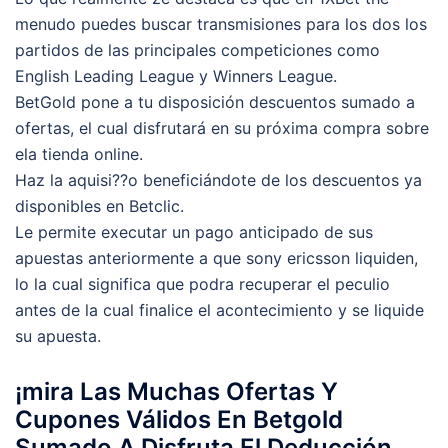
menudo puedes buscar transmisiones para los dos los
partidos de las principales competiciones como
English Leading League y Winners League.
BetGold pone a tu disposición descuentos sumado a
ofertas, el cual disfrutará en su próxima compra sobre
ela tienda online.
Haz la aquisi??o beneficiándote de los descuentos ya
disponibles en Betclic.
Le permite executar un pago anticipado de sus
apuestas anteriormente a que sony ericsson liquiden,
lo la cual significa que podra recuperar el peculio
antes de la cual finalice el acontecimiento y se liquide
su apuesta.
¡mira Las Muchas Ofertas Y
Cupones Válidos En Betgold
Sumado A Disfruta El Deducción