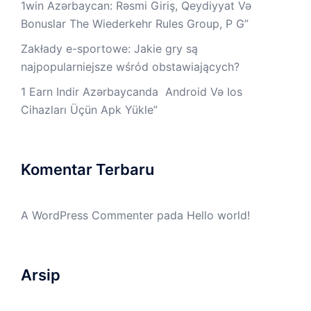
1win Azərbaycan: Rəsmi Giriş, Qeydiyyat Və
Bonuslar The Wiederkehr Rules Group, P G”
Zakłady e-sportowe: Jakie gry są
najpopularniejsze wśród obstawiających?
1 Earn Indir Azərbaycanda ️ Android Və Ios
Cihazları Üçün Apk Yüklе”
Komentar Terbaru
A WordPress Commenter
pada
Hello world!
Arsip