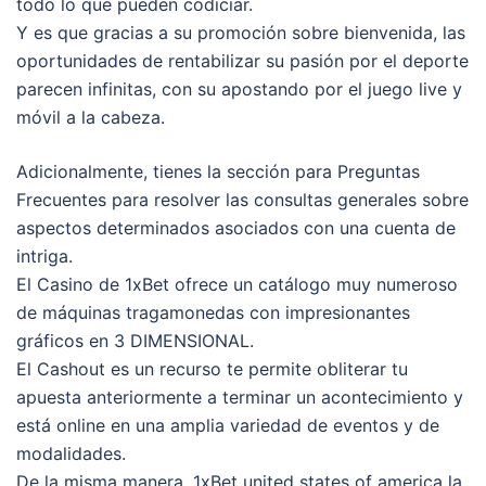
todo lo que pueden codiciar.
Y es que gracias a su promoción sobre bienvenida, las
oportunidades de rentabilizar su pasión por el deporte
parecen infinitas, con su apostando por el juego live y
móvil a la cabeza.
Adicionalmente, tienes la sección para Preguntas
Frecuentes para resolver las consultas generales sobre
aspectos determinados asociados con una cuenta de
intriga.
El Casino de 1xBet ofrece un catálogo muy numeroso
de máquinas tragamonedas con impresionantes
gráficos en 3 DIMENSIONAL.
El Cashout es un recurso te permite obliterar tu
apuesta anteriormente a terminar un acontecimiento y
está online en una amplia variedad de eventos y de
modalidades.
De la misma manera, 1xBet united states of america la