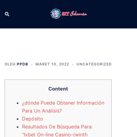
Langsung
ke
Cari
Men
isi
tog
OLEH
PPDB
MARET 10, 2022
UNCATEGORIZED
Content
¿dónde Puede Obtener Información
Para Un Análisis?
Depósito
Resultados De Búsqueda Para:
‘1xbet On-line Casino-(winth