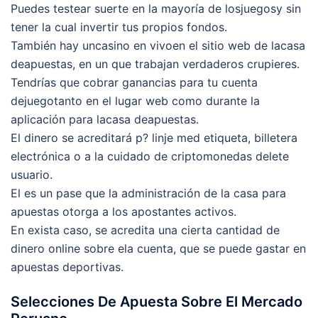
Puedes testear suerte en la mayoría de losjuegosy sin
tener la cual invertir tus propios fondos.
También hay uncasino en vivoen el sitio web de lacasa
deapuestas, en un que trabajan verdaderos crupieres.
Tendrías que cobrar ganancias para tu cuenta
dejuegotanto en el lugar web como durante la
aplicación para lacasa deapuestas.
El dinero se acreditará p? linje med etiqueta, billetera
electrónica o a la cuidado de criptomonedas delete
usuario.
El es un pase que la administración de la casa para
apuestas otorga a los apostantes activos.
En exista caso, se acredita una cierta cantidad de
dinero online sobre ela cuenta, que se puede gastar en
apuestas deportivas.
Selecciones De Apuesta Sobre El Mercado