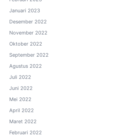
Januari 2023
Desember 2022
November 2022
Oktober 2022
September 2022
Agustus 2022
Juli 2022
Juni 2022
Mei 2022
April 2022
Maret 2022
Februari 2022