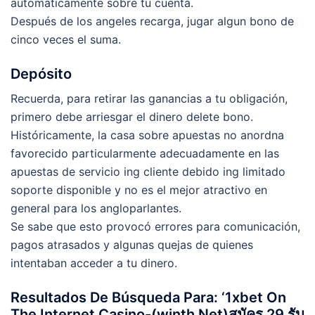
automáticamente sobre tu cuenta.
Después de los angeles recarga, jugar algun bono de
cinco veces el suma.
Depósito
Recuerda, para retirar las ganancias a tu obligación,
primero debe arriesgar el dinero delete bono.
Históricamente, la casa sobre apuestas no anordna
favorecido particularmente adecuadamente en las
apuestas de servicio ing cliente debido ing limitado
soporte disponible y no es el mejor atractivo en
general para los angloparlantes.
Se sabe que esto provocó errores para comunicación,
pagos atrasados y algunas quejas de quienes
intentaban acceder a tu dinero.
Resultados De Búsqueda Para: ‘1xbet On
The Internet Casino-(winth Net)สมัคร 29 รับ