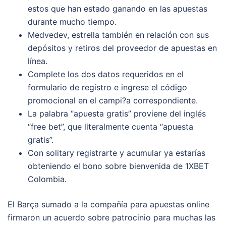
estos que han estado ganando en las apuestas
durante mucho tiempo.
Medvedev, estrella también en relación con sus
depósitos y retiros del proveedor de apuestas en
línea.
Complete los dos datos requeridos en el
formulario de registro e ingrese el código
promocional en el campi?a correspondiente.
La palabra “apuesta gratis” proviene del inglés
“free bet”, que literalmente cuenta “apuesta
gratis”.
Con solitary registrarte y acumular ya estarías
obteniendo el bono sobre bienvenida de 1XBET
Colombia.
El Barça sumado a la compañía para apuestas online
firmaron un acuerdo sobre patrocinio para muchas las