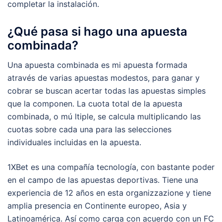
completar la instalación.
¿Qué pasa si hago una apuesta
combinada?
Una apuesta combinada es mi apuesta formada
através de varias apuestas modestos, para ganar y
cobrar se buscan acertar todas las apuestas simples
que la componen. La cuota total de la apuesta
combinada, o mú ltiple, se calcula multiplicando las
cuotas sobre cada una para las selecciones
individuales incluidas en la apuesta.
1XBet es una compañía tecnología, con bastante poder
en el campo de las apuestas deportivas. Tiene una
experiencia de 12 años en esta organizzazione y tiene
amplia presencia en Continente europeo, Asia y
Latinoamérica. Así como carga con acuerdo con un FC