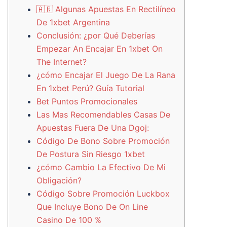
🇦🇷 Algunas Apuestas En Rectilíneo
De 1xbet Argentina
Conclusión: ¿por Qué Deberías
Empezar An Encajar En 1xbet On
The Internet?
¿cómo Encajar El Juego De La Rana
En 1xbet Perú? Guía Tutorial
Bet Puntos Promocionales
Las Mas Recomendables Casas De
Apuestas Fuera De Una Dgoj:
Código De Bono Sobre Promoción
De Postura Sin Riesgo 1xbet
¿cómo Cambio La Efectivo De Mi
Obligación?
Código Sobre Promoción Luckbox
Que Incluye Bono De On Line
Casino De 100 %