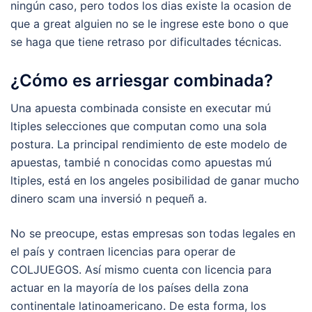
ningún caso, pero todos los dias existe la ocasion de
que a great alguien no se le ingrese este bono o que
se haga que tiene retraso por dificultades técnicas.
¿Cómo es arriesgar combinada?
Una apuesta combinada consiste en executar mú
ltiples selecciones que computan como una sola
postura. La principal rendimiento de este modelo de
apuestas, tambié n conocidas como apuestas mú
ltiples, está en los angeles posibilidad de ganar mucho
dinero scam una inversió n pequeñ a.
No se preocupe, estas empresas son todas legales en
el país y contraen licencias para operar de
COLJUEGOS. Así mismo cuenta con licencia para
actuar en la mayoría de los países della zona
continentale latinoamericano. De esta forma, los