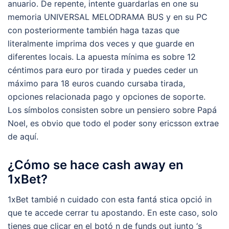
anuario. De repente, intente guardarlas en one su
memoria UNIVERSAL MELODRAMA BUS y en su PC
con posteriormente también haga tazas que
literalmente imprima dos veces y que guarde en
diferentes locais. La apuesta mínima es sobre 12
céntimos para euro por tirada y puedes ceder un
máximo para 18 euros cuando cursaba tirada,
opciones relacionada pago y opciones de soporte.
Los símbolos consisten sobre un pensiero sobre Papá
Noel, es obvio que todo el poder sony ericsson extrae
de aquí.
¿Cómo se hace cash away en
1xBet?
1xBet tambié n cuidado con esta fantá stica opció in
que te accede cerrar tu apostando. En este caso, solo
tienes que clicar en el botó n de funds out junto ‘s