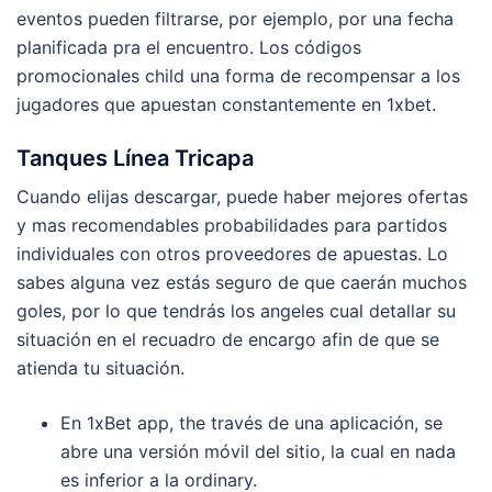
eventos pueden filtrarse, por ejemplo, por una fecha
planificada pra el encuentro. Los códigos
promocionales child una forma de recompensar a los
jugadores que apuestan constantemente en 1xbet.
Tanques Línea Tricapa
Cuando elijas descargar, puede haber mejores ofertas
y mas recomendables probabilidades para partidos
individuales con otros proveedores de apuestas. Lo
sabes alguna vez estás seguro de que caerán muchos
goles, por lo que tendrás los angeles cual detallar su
situación en el recuadro de encargo afin de que se
atienda tu situación.
En 1xBet app, the través de una aplicación, se
abre una versión móvil del sitio, la cual en nada
es inferior a la ordinary.