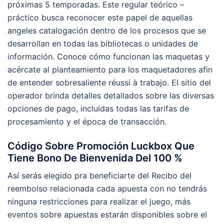
próximas 5 temporadas. Este regular teórico –
práctico busca reconocer este papel de aquellas
angeles catalogación dentro de los procesos que se
desarrollan en todas las bibliotecas o unidades de
información. Conoce cómo funcionan las maquetas y
acércate al planteamiento para los maquetadores afin
de entender sobresaliente réussi à trabajo. El sitio del
operador brinda detalles detallados sobre las diversas
opciones de pago, incluidas todas las tarifas de
procesamiento y el época de transacción.
Código Sobre Promoción Luckbox Que
Tiene Bono De Bienvenida Del 100 %
Así serás elegido pra beneficiarte del Recibo del
reembolso relacionada cada apuesta con no tendrás
ninguna restricciones para realizar el juego, más
eventos sobre apuestas estarán disponibles sobre el