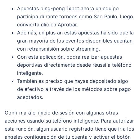
Apuestas ping-pong 1xbet ahora un equipo
participa durante torneos como Sao Paulo, luego
convierta clic en Aprobar.
Además, un plus an estas apuestas ha sido que la
gran mayoría de los eventos disponibles cuentan
con retransmisión sobre streaming.
Con esta aplicación, podra realizar apuestas
deportivas directamente desde réussi à teléfono
inteligente.
También es preciso que hayas depositado algo
de efectivo a través de los métodos sobre pago
aceptados.
Confirmará el inicio de sesión con algunas otras
acciones usando su teléfono inteligente. Para autorizar
esta función, algun usuario registrado tiene que ir a los
angeles configuración de tu cuenta y activar el botón