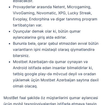
ediləcəkdir.
Provayderlər arasında Netent, Microgaming,
VivoGaming, Novomatic, XPG, Lucky Streak,
Evoplay, Endorphina və digər tanınmış proqram
tərtibatçıları var.
Oyunçular demək olar ki, bütün qumar
əyləncələrinə giriş əldə edirlər.
Bununla belə, qərar qəbul etməzdən əvvəl bütün
variantların işini müstəqil olaraq qiymətləndirə
bilərsiniz.
Mostbet Azerbaijan-da qumar oynayan və
Android istifadə edən insanlar bilməlidirlər ki,
tətbiq google play-də mövcud deyil və oradan
yükləmək üçün Mostbet Azerbaijan saytına daxil
olmalı olacaq.
MostBet fəal şəkildə öz müştərilərini qumar əyləncəsi
üçün mobil texnologiyalardan istifadə etməyə təşviq