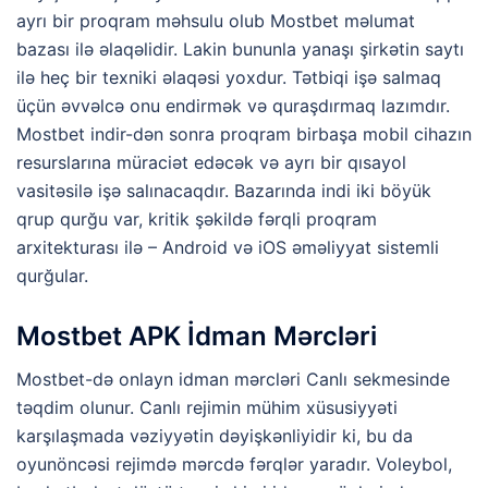
ayrı bir proqram məhsulu olub Mostbet məlumat
bazası ilə əlaqəlidir. Lakin bununla yanaşı şirkətin saytı
ilə heç bir texniki əlaqəsi yoxdur. Tətbiqi işə salmaq
üçün əvvəlcə onu endirmək və quraşdırmaq lazımdır.
Mostbet indir-dən sonra proqram birbaşa mobil cihazın
resurslarına müraciət edəcək və ayrı bir qısayol
vasitəsilə işə salınacaqdır. Bazarında indi iki böyük
qrup qurğu var, kritik şəkildə fərqli proqram
arxitekturası ilə – Android və iOS əməliyyat sistemli
qurğular.
Mostbet APK İdman Mərcləri
Mostbet-də onlayn idman mərcləri Canlı sekmesinde
təqdim olunur. Canlı rejimin mühim xüsusiyyəti
karşılaşmada vəziyyətin dəyişkənliyidir ki, bu da
oyunöncəsi rejimdə mərcdə fərqlər yaradır. Voleybol,