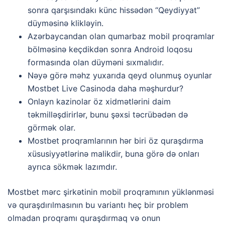
sonra qarşısındakı künc hissədən “Qeydiyyat”
düyməsinə klikləyin.
Azərbaycandan olan qumarbaz mobil proqramlar
bölməsinə keçdikdən sonra Android loqosu
formasında olan düyməni sıxmalıdır.
Nəyə görə məhz yuxarıda qeyd olunmuş oyunlar
Mostbet Live Casinoda daha məşhurdur?
Onlayn kazinolar öz xidmətlərini daim
təkmilləşdirirlər, bunu şəxsi təcrübədən də
görmək olar.
Mostbet proqramlarının hər biri öz quraşdırma
xüsusiyyətlərinə malikdir, buna görə də onları
ayrıca sökmək lazımdır.
Mostbet mərc şirkətinin mobil proqramının yüklənməsi
və quraşdırılmasının bu variantı heç bir problem
olmadan proqramı quraşdırmaq və onun