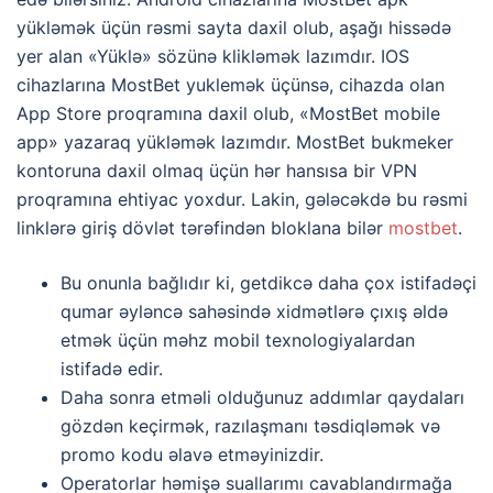
yükləmək üçün rəsmi sayta daxil olub, aşağı hissədə
yer alan «Yüklə» sözünə klikləmək lazımdır. IOS
cihazlarına MostBet yuklemək üçünsə, cihazda olan
App Store proqramına daxil olub, «MostBet mobile
app» yazaraq yükləmək lazımdır. MostBet bukmeker
kontoruna daxil olmaq üçün hər hansısa bir VPN
proqramına ehtiyac yoxdur. Lakin, gələcəkdə bu rəsmi
linklərə giriş dövlət tərəfindən bloklana bilər
mostbet
.
Bu onunla bağlıdır ki, getdikcə daha çox istifadəçi
qumar əyləncə sahəsində xidmətlərə çıxış əldə
etmək üçün məhz mobil texnologiyalardan
istifadə edir.
Daha sonra etməli olduğunuz addımlar qaydaları
gözdən keçirmək, razılaşmanı təsdiqləmək və
promo kodu əlavə etməyinizdir.
Operatorlar həmişə suallarımı cavablandırmağa