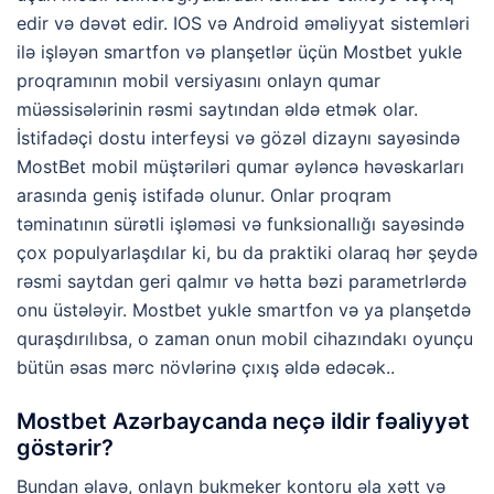
edir və dəvət edir. IOS və Android əməliyyat sistemləri
ilə işləyən smartfon və planşetlər üçün Mostbet yukle
proqramının mobil versiyasını onlayn qumar
müəssisələrinin rəsmi saytından əldə etmək olar.
İstifadəçi dostu interfeysi və gözəl dizaynı sayəsində
MostBet mobil müştəriləri qumar əyləncə həvəskarları
arasında geniş istifadə olunur. Onlar proqram
təminatının sürətli işləməsi və funksionallığı sayəsində
çox populyarlaşdılar ki, bu da praktiki olaraq hər şeydə
rəsmi saytdan geri qalmır və hətta bəzi parametrlərdə
onu üstələyir. Mostbet yukle smartfon və ya planşetdə
quraşdırılıbsa, o zaman onun mobil cihazındakı oyunçu
bütün əsas mərc növlərinə çıxış əldə edəcək..
Mostbet Azərbaycanda neçə ildir fəaliyyət
göstərir?
Bundan əlavə, onlayn bukmeker kontoru əla xətt və