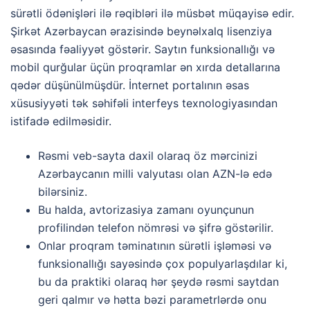
sürətli ödənişləri ilə rəqibləri ilə müsbət müqayisə edir.
Şirkət Azərbaycan ərazisində beynəlxalq lisenziya
əsasında fəaliyyət göstərir. Saytın funksionallığı və
mobil qurğular üçün proqramlar ən xırda detallarına
qədər düşünülmüşdür. İnternet portalının əsas
xüsusiyyəti tək səhifəli interfeys texnologiyasından
istifadə edilməsidir.
Rəsmi veb-sayta daxil olaraq öz mərcinizi
Azərbaycanın milli valyutası olan AZN-lə edə
bilərsiniz.
Bu halda, avtorizasiya zamanı oyunçunun
profilindən telefon nömrəsi və şifrə göstərilir.
Onlar proqram təminatının sürətli işləməsi və
funksionallığı sayəsində çox populyarlaşdılar ki,
bu da praktiki olaraq hər şeydə rəsmi saytdan
geri qalmır və hətta bəzi parametrlərdə onu