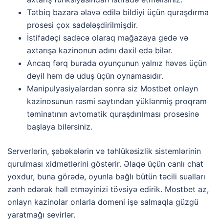
Tətbiq bazara əlavə edilə bildiyi üçün quraşdırma
prosesi çox sadələşdirilmişdir.
İstifadəçi sadəcə olaraq mağazaya gedə və
axtarışa kazinonun adını daxil edə bilər.
Ancaq fərq burada oyunçunun yalnız həvəs üçün
deyil həm də uduş üçün oynamasıdır.
Manipulyasiyalardan sonra siz Mostbet onlayn
kazinosunun rəsmi saytından yüklənmiş proqram
təminatının avtomatik quraşdırılması prosesinə
başlaya bilərsiniz.
Serverlərin, şəbəkələrin və təhlükəsizlik sistemlərinin
qurulması xidmətlərini göstərir. Əlaqə üçün canlı chat
yoxdur, buna görədə, oyunla bağlı bütün təcili sualları
zənh edərək həll etməyinizi tövsiyə edirik. Mostbet az,
onlayn kazinolar onlarla domeni işə salmaqla güzgü
yaratmağı sevirlər.