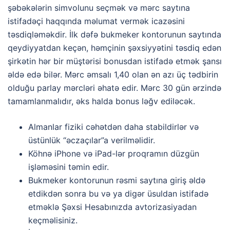
şəbəkələrin simvolunu seçmək və mərc saytına
istifadəçi haqqında məlumat vermək icazəsini
təsdiqləməkdir. İlk dəfə bukmeker kontorunun saytında
qeydiyyatdan keçən, həmçinin şəxsiyyətini təsdiq edən
şirkətin hər bir müştərisi bonusdan istifadə etmək şansı
əldə edə bilər. Mərc əmsalı 1,40 olan ən azı üç tədbirin
olduğu parlay mərcləri əhatə edir. Mərc 30 gün ərzində
tamamlanmalıdır, əks halda bonus ləğv ediləcək.
Almanlar fiziki cəhətdən daha stabildirlər və
üstünlük “əczaçılar”a verilməlidir.
Köhnə iPhone və iPad-lər proqramın düzgün
işləməsini təmin edir.
Bukmeker kontorunun rəsmi saytına giriş əldə
etdikdən sonra bu və ya digər üsuldan istifadə
etməklə Şəxsi Hesabınızda avtorizasiyadan
keçməlisiniz.