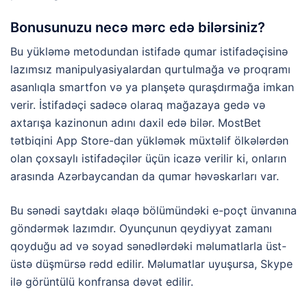
Bonusunuzu necə mərc edə bilərsiniz?
Bu yükləmə metodundan istifadə qumar istifadəçisinə
lazımsız manipulyasiyalardan qurtulmağa və proqramı
asanlıqla smartfon və ya planşetə quraşdırmağa imkan
verir. İstifadəçi sadəcə olaraq mağazaya gedə və
axtarışa kazinonun adını daxil edə bilər. MostBet
tətbiqini App Store-dan yükləmək müxtəlif ölkələrdən
olan çoxsaylı istifadəçilər üçün icazə verilir ki, onların
arasında Azərbaycandan da qumar həvəskarları var.
Bu sənədi saytdakı əlaqə bölümündəki e-poçt ünvanına
göndərmək lazımdır. Oyunçunun qeydiyyat zamanı
qoyduğu ad və soyad sənədlərdəki məlumatlarla üst-
üstə düşmürsə rədd edilir. Məlumatlar uyuşursa, Skype
ilə görüntülü konfransa dəvət edilir.