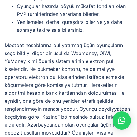
Oyunçular hazırda böyük mükafat fondları olan
PVP turnirlərindən yararlana bilərlər.
Yeniləmələri dərhal quraşdıra bilər və ya daha
sonraya təxirə sala bilərsiniz.
Mostbet hesablarına pul yatırmaq üçün oyunçuların
seçə bildiyi digər bir üsul da Webmoney, QIWI,
YuMoney kimi ödəniş sistemlərinin elektron pul
kisələridir. Nə bukmeker kontoru, nə də maliyyə
operatoru elektron pul kisələrindən istifadə etməklə
köçürmələrə görə komissiya tutmur. Hərəkətlərin
alqoritmi hesabın bank kartlarından doldurulması ilə
eynidir, ona görə də onu yenidən ətraflı şəkildə
rəngləndirməyin mənası yoxdur. Oyunçu qeydiyyatdan
keçdiyinə görə “Kazino” bölməsində pulsuz fırlanmalar
əldə edir. Azərbaycandan olan oyunçular üçün hansı
depozit üsulları mövcuddur? Ödənişləri Visa və