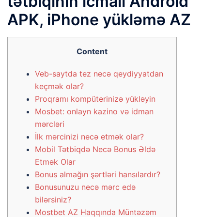
tətbiqinin icmalı Android
APK, iPhone yükləmə AZ
Content
Veb-saytda tez necə qeydiyyatdan
keçmək olar?
Proqramı kompüterinizə yükləyin
Mosbet: onlayn kazino və idman
mərcləri
İlk mərcinizi necə etmək olar?
Mobil Tətbiqdə Necə Bonus Əldə
Etmək Olar
Bonus almağın şərtləri hansılardır?
Bonusunuzu necə mərc edə
bilərsiniz?
Mostbet AZ Haqqında Müntəzəm