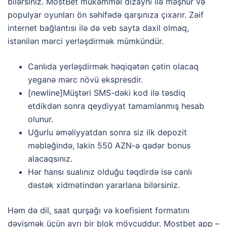
bilərsiniz. MostBet mükəmməl dizaynı ilə məşhur və
populyar oyunları ön səhifədə qarşınıza çıxarır. Zəif
internet bağlantısı ilə də veb sayta daxil olmaq,
istənilən mərci yerləşdirmək mümkündür.
Canlıda yerləşdirmək həqiqətən çətin olacaq
yeganə mərc növü ekspresdir.
[newline]Müştəri SMS-dəki kod ilə təsdiq
etdikdən sonra qeydiyyat tamamlanmış hesab
olunur.
Uğurlu əməliyyatdan sonra siz ilk depozit
məbləğində, lakin 550 AZN-ə qədər bonus
alacaqsınız.
Hər hansı sualınız olduğu təqdirdə isə canlı
dəstək xidmətindən yararlana bilərsiniz.
Həm də dil, saat qurşağı və koefisient formatını
dəyişmək üçün ayrı bir blok mövcuddur. Mostbet app –