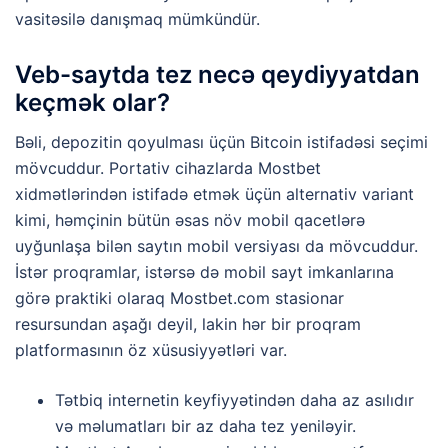
vasitəsilə danışmaq mümkündür.
Veb-saytda tez necə qeydiyyatdan
keçmək olar?
Bəli, depozitin qoyulması üçün Bitcoin istifadəsi seçimi
mövcuddur. Portativ cihazlarda Mostbet
xidmətlərindən istifadə etmək üçün alternativ variant
kimi, həmçinin bütün əsas növ mobil qacetlərə
uyğunlaşa bilən saytın mobil versiyası da mövcuddur.
İstər proqramlar, istərsə də mobil sayt imkanlarına
görə praktiki olaraq Mostbet.com stasionar
resursundan aşağı deyil, lakin hər bir proqram
platformasının öz xüsusiyyətləri var.
Tətbiq internetin keyfiyyətindən daha az asılıdır
və məlumatları bir az daha tez yeniləyir.