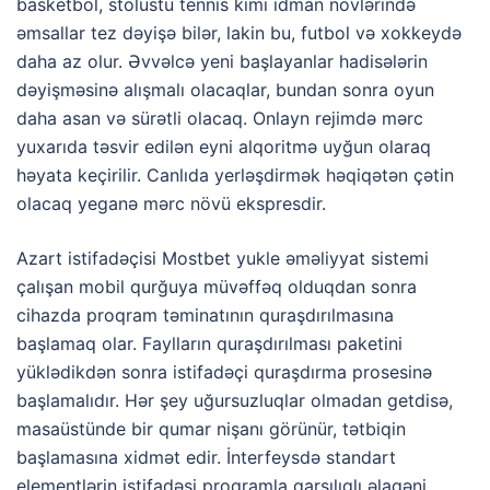
basketbol, ​​stolüstü tennis kimi idman növlərində
əmsallar tez dəyişə bilər, lakin bu, futbol və xokkeydə
daha az olur. Əvvəlcə yeni başlayanlar hadisələrin
dəyişməsinə alışmalı olacaqlar, bundan sonra oyun
daha asan və sürətli olacaq. Onlayn rejimdə mərc
yuxarıda təsvir edilən eyni alqoritmə uyğun olaraq
həyata keçirilir. Canlıda yerləşdirmək həqiqətən çətin
olacaq yeganə mərc növü ekspresdir.
Azart istifadəçisi Mostbet yukle əməliyyat sistemi
çalışan mobil qurğuya müvəffəq olduqdan sonra
cihazda proqram təminatının quraşdırılmasına
başlamaq olar. Faylların quraşdırılması paketini
yüklədikdən sonra istifadəçi quraşdırma prosesinə
başlamalıdır. Hər şey uğursuzluqlar olmadan getdisə,
masaüstünde bir qumar nişanı görünür, tətbiqin
başlamasına xidmət edir. İnterfeysdə standart
elementlərin istifadəsi proqramla qarşılıqlı əlaqəni