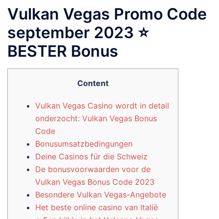
Vulkan Vegas Promo Code
september 2023 ⭐️
BESTER Bonus
Content
Vulkan Vegas Casino wordt in detail
onderzocht: Vulkan Vegas Bonus
Code
Bonusumsatzbedingungen
Deine Casinos für die Schweiz
De bonusvoorwaarden voor de
Vulkan Vegas Bonus Code 2023
Besondere Vulkan Vegas-Angebote
Het beste online casino van Italië