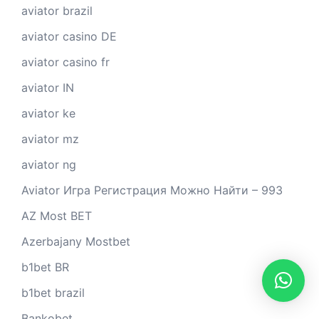
aviator brazil
aviator casino DE
aviator casino fr
aviator IN
aviator ke
aviator mz
aviator ng
Aviator Игра Регистрация Можно Найти – 993
AZ Most BET
Azerbajany Mostbet
b1bet BR
b1bet brazil
Bankobet