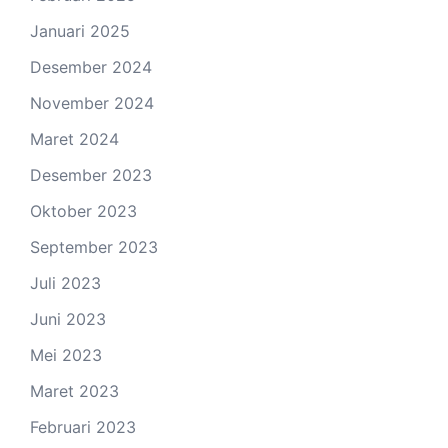
Januari 2025
Desember 2024
November 2024
Maret 2024
Desember 2023
Oktober 2023
September 2023
Juli 2023
Juni 2023
Mei 2023
Maret 2023
Februari 2023