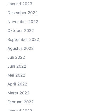
Januari 2023
Desember 2022
November 2022
Oktober 2022
September 2022
Agustus 2022
Juli 2022
Juni 2022
Mei 2022
April 2022
Maret 2022
Februari 2022
Januari 2022