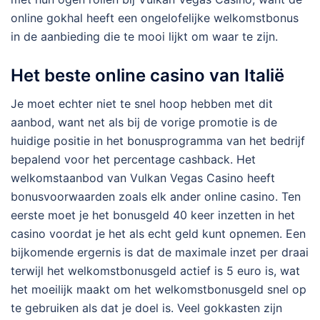
online gokhal heeft een ongelofelijke welkomstbonus
in de aanbieding die te mooi lijkt om waar te zijn.
Het beste online casino van Italië
Je moet echter niet te snel hoop hebben met dit
aanbod, want net als bij de vorige promotie is de
huidige positie in het bonusprogramma van het bedrijf
bepalend voor het percentage cashback. Het
welkomstaanbod van Vulkan Vegas Casino heeft
bonusvoorwaarden zoals elk ander online casino. Ten
eerste moet je het bonusgeld 40 keer inzetten in het
casino voordat je het als echt geld kunt opnemen. Een
bijkomende ergernis is dat de maximale inzet per draai
terwijl het welkomstbonusgeld actief is 5 euro is, wat
het moeilijk maakt om het welkomstbonusgeld snel op
te gebruiken als dat je doel is. Veel gokkasten zijn