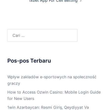
1xbet App For Cell Betting
Cari
untuk:
Pos-pos Terbaru
Wpływ zakładów e-sportowych na społeczność
graczy
How to Access Ozwin Casino: Mobile Login Guide
for New Users
1win Azərbaycan: Rəsmi Giriş, Qeydiyyat Və