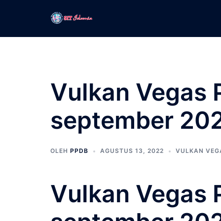
Langsung
ke
isi
Vulkan Vegas
september 202
OLEH
PPDB
AGUSTUS 13, 2022
VULKAN VEG
Vulkan Vegas