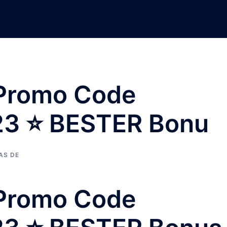
 Promo Code
3 ⭐️ BESTER Bonu
AS DE
 Promo Code