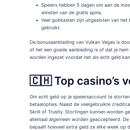
Spelers hebben 5 dagen om aan de inzet
winsten van de gratis spins.
Veel gokkasten zijn uitgesloten van he
gebruikt.
De bonusaanbieding van Vulkan Vegas is do
of het een goede aanbieding is of dat je hem
worden ingezet voordat het als echt geld kan
🇨🇭 Top casino’s 
Om echt geld op je spelersaccount te storten,
betaalopties. Naast de veelgebruikte creditca
Skrill of Trustly. Stortingen kunnen worden 
allemaal algemeen worden geaccepteerd. De 
bepaalt hoeveel extra geld ze elke week op