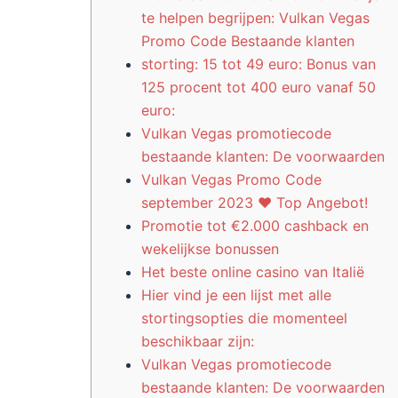
te helpen begrijpen: Vulkan Vegas
Promo Code Bestaande klanten
storting: 15 tot 49 euro: Bonus van
125 procent tot 400 euro vanaf 50
euro:
Vulkan Vegas promotiecode
bestaande klanten: De voorwaarden
Vulkan Vegas Promo Code
september 2023 ❤️ Top Angebot!
Promotie tot €2.000 cashback en
wekelijkse bonussen
Het beste online casino van Italië
Hier vind je een lijst met alle
stortingsopties die momenteel
beschikbaar zijn:
Vulkan Vegas promotiecode
bestaande klanten: De voorwaarden