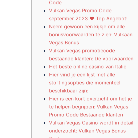
Code
Vulkan Vegas Promo Code
september 2023 ❤️ Top Angebot!
Neem gewoon een kijkje om alle
bonusvoorwaarden te zien: Vulkaan
Vegas Bonus
Vulkan Vegas promotiecode
bestaande klanten: De voorwaarden
Het beste online casino van Italië
Hier vind je een lijst met alle
stortingsopties die momenteel
beschikbaar zijn:
Hier is een kort overzicht om het je
te helpen begrijpen: Vulkan Vegas
Promo Code Bestaande klanten
Vulkan Vegas Casino wordt in detail
onderzocht: Vulkan Vegas Bonus