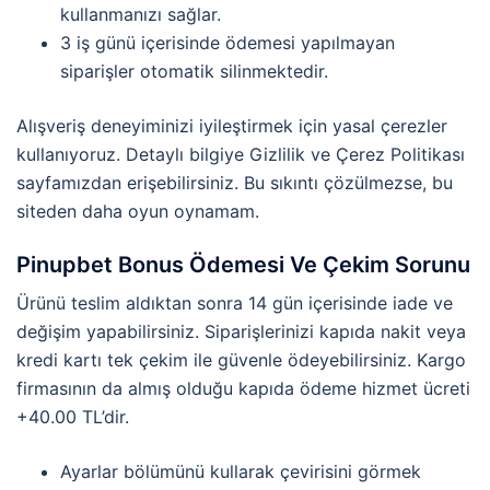
kullanmanızı sağlar.
3 iş günü içerisinde ödemesi yapılmayan
siparişler otomatik silinmektedir.
Alışveriş deneyiminizi iyileştirmek için yasal çerezler
kullanıyoruz. Detaylı bilgiye Gizlilik ve Çerez Politikası
sayfamızdan erişebilirsiniz. Bu sıkıntı çözülmezse, bu
siteden daha oyun oynamam.
Pinupbet Bonus Ödemesi Ve Çekim Sorunu
Ürünü teslim aldıktan sonra 14 gün içerisinde iade ve
değişim yapabilirsiniz. Siparişlerinizi kapıda nakit veya
kredi kartı tek çekim ile güvenle ödeyebilirsiniz. Kargo
firmasının da almış olduğu kapıda ödeme hizmet ücreti
+40.00 TL’dir.
Ayarlar bölümünü kullarak çevirisini görmek