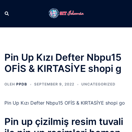
Langsung
ke
Cari
Men
isi
tog
Pin Up Kızı Defter Nbpu15
OFİS & KIRTASİYE shopi g
OLEH
PPDB
SEPTEMBER 9, 2022
UNCATEGORIZED
Pin Up Kızı Defter Nbpu15 OFİS & KIRTASİYE shopi go
Pin up çizilmiş resim tuvali