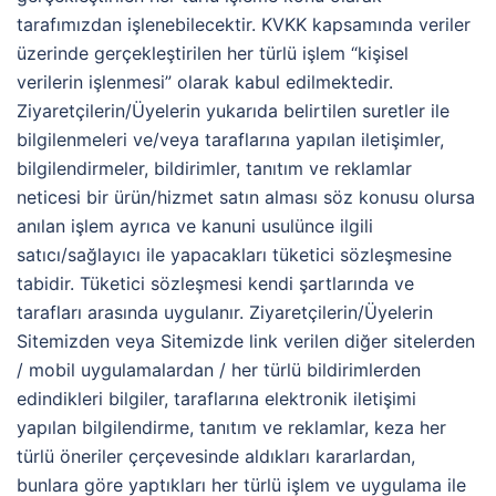
tarafımızdan işlenebilecektir. KVKK kapsamında veriler
üzerinde gerçekleştirilen her türlü işlem “kişisel
verilerin işlenmesi” olarak kabul edilmektedir.
Ziyaretçilerin/Üyelerin yukarıda belirtilen suretler ile
bilgilenmeleri ve/veya taraflarına yapılan iletişimler,
bilgilendirmeler, bildirimler, tanıtım ve reklamlar
neticesi bir ürün/hizmet satın alması söz konusu olursa
anılan işlem ayrıca ve kanuni usulünce ilgili
satıcı/sağlayıcı ile yapacakları tüketici sözleşmesine
tabidir. Tüketici sözleşmesi kendi şartlarında ve
tarafları arasında uygulanır. Ziyaretçilerin/Üyelerin
Sitemizden veya Sitemizde link verilen diğer sitelerden
/ mobil uygulamalardan / her türlü bildirimlerden
edindikleri bilgiler, taraflarına elektronik iletişimi
yapılan bilgilendirme, tanıtım ve reklamlar, keza her
türlü öneriler çerçevesinde aldıkları kararlardan,
bunlara göre yaptıkları her türlü işlem ve uygulama ile