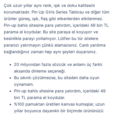
Çok uzun yıllar aynı renk, ışık ve doku kalitesini
korumaktadır. Pin Up Girls Series Tablosu ve diğer tüm
ürünler güneş, ışık, flaş gibi etkenlerden etkilenmez.
Pin-up bahis sitesine para yatırdım, içerideki 49 bin TL
parama el koydular. Bu site paraya el koyuyor ve
kesinlikle parayı yollamıyor. Lütfen bu tür sitelere
paranızı yatırmayın çünkü alamazsınız. Canlı yardıma
bağlandığınız zaman hep aynı şeyleri duyarsınız.
20 milyondan fazla sözcük ve anlamı üç farklı
aksanda dinleme seçeneği.
Bu sıkıntı çözülmezse, bu siteden daha oyun
oynamam.
Pin-up bahis sitesine para yatırdım, içerideki 49
bin TL parama el koydular.
%100 pamuktan üretilen kanvas kumaşlar, uzun
yıllar boyunca dayanıklı bir biçimde ürününüzü