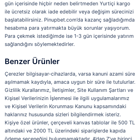
gün içerisinde hiçbir neden belirtmeden Yurtiçi kargo
ile ücretsiz olarak iade edebilir veya değişim sürecinizi
başlatabilirsiniz. Pinupbet.com’da kazanç sağladığımda
hesabıma para yatırmakta büyük sorunlar yaşıyorum.
Para çekmek istediğimde ise 1-3 gün içerisinde yatırım
sağlandığını söylemektedirler.
Benzer Ürünler
Çerezler bilgisayar-cihazlarda, varsa kanuni azami süre
aşılmamak kaydıyla, amaca uygun bir süre ile tutulurlar.
Gizlilik Kurallarımız, İletişimler, Site Kullanım Şartları ve
Kişisel Verilerinizin İşlenmesi ile ilgili uygulamalarımız
ve Kişisel Verilerin Korunması Kanunu kapsamındaki
haklarınız hususunda sizleri bilgilendirmek isteriz.
Kişiye özel ürünler, çerçeveli kanvas tablolar ile 500 TL
altındaki ve 2000 TL üzerindeki siparişlerde kapıda
ödeme seçeneğini bulunmamaktadır. A’dan Z’ye birinci