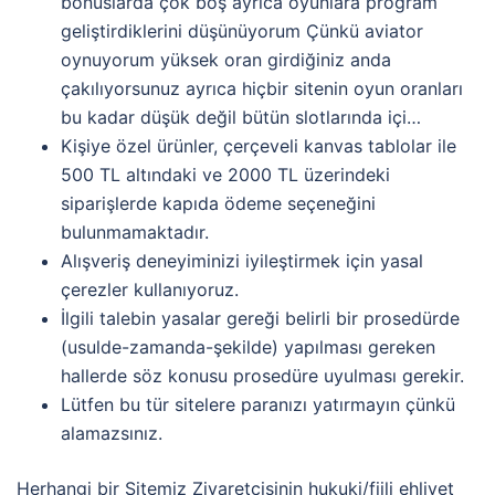
bonuslarda çok boş ayrıca oyunlara program
geliştirdiklerini düşünüyorum Çünkü aviator
oynuyorum yüksek oran girdiğiniz anda
çakılıyorsunuz ayrıca hiçbir sitenin oyun oranları
bu kadar düşük değil bütün slotlarında içi…
Kişiye özel ürünler, çerçeveli kanvas tablolar ile
500 TL altındaki ve 2000 TL üzerindeki
siparişlerde kapıda ödeme seçeneğini
bulunmamaktadır.
Alışveriş deneyiminizi iyileştirmek için yasal
çerezler kullanıyoruz.
İlgili talebin yasalar gereği belirli bir prosedürde
(usulde-zamanda-şekilde) yapılması gereken
hallerde söz konusu prosedüre uyulması gerekir.
Lütfen bu tür sitelere paranızı yatırmayın çünkü
alamazsınız.
Herhangi bir Sitemiz Ziyaretçisinin hukuki/fiili ehliyet