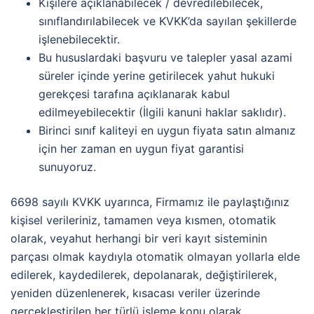
Kişilere açıklanabilecek / devredilebilecek,
sınıflandırılabilecek ve KVKK’da sayılan şekillerde
işlenebilecektir.
Bu hususlardaki başvuru ve talepler yasal azami
süreler içinde yerine getirilecek yahut hukuki
gerekçesi tarafına açıklanarak kabul
edilmeyebilecektir (İlgili kanuni haklar saklıdır).
Birinci sınıf kaliteyi en uygun fiyata satın almanız
için her zaman en uygun fiyat garantisi
sunuyoruz.
6698 sayılı KVKK uyarınca, Firmamız ile paylaştığınız
kişisel verileriniz, tamamen veya kısmen, otomatik
olarak, veyahut herhangi bir veri kayıt sisteminin
parçası olmak kaydıyla otomatik olmayan yollarla elde
edilerek, kaydedilerek, depolanarak, değiştirilerek,
yeniden düzenlenerek, kısacası veriler üzerinde
gerçekleştirilen her türlü işleme konu olarak