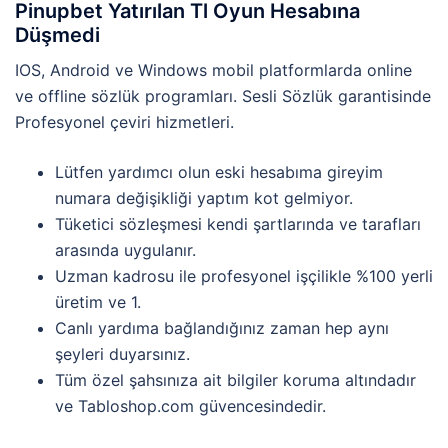
Pinupbet Yatırılan Tl Oyun Hesabına
Düşmedi
IOS, Android ve Windows mobil platformlarda online
ve offline sözlük programları. Sesli Sözlük garantisinde
Profesyonel çeviri hizmetleri.
Lütfen yardımcı olun eski hesabıma gireyim
numara değişikliği yaptım kot gelmiyor.
Tüketici sözleşmesi kendi şartlarında ve tarafları
arasında uygulanır.
Uzman kadrosu ile profesyonel işçilikle %100 yerli
üretim ve 1.
Canlı yardıma bağlandığınız zaman hep aynı
şeyleri duyarsınız.
Tüm özel şahsınıza ait bilgiler koruma altındadır
ve Tabloshop.com güvencesindedir.