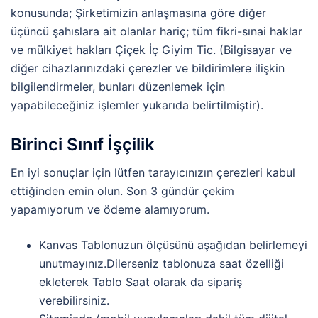
konusunda; Şirketimizin anlaşmasına göre diğer
üçüncü şahıslara ait olanlar hariç; tüm fikri-sınai haklar
ve mülkiyet hakları Çiçek İç Giyim Tic. (Bilgisayar ve
diğer cihazlarınızdaki çerezler ve bildirimlere ilişkin
bilgilendirmeler, bunları düzenlemek için
yapabileceğiniz işlemler yukarıda belirtilmiştir).
Birinci Sınıf İşçilik
En iyi sonuçlar için lütfen tarayıcınızın çerezleri kabul
ettiğinden emin olun. Son 3 gündür çekim
yapamıyorum ve ödeme alamıyorum.
Kanvas Tablonuzun ölçüsünü aşağıdan belirlemeyi
unutmayınız.Dilerseniz tablonuza saat özelliği
ekleterek Tablo Saat olarak da sipariş
verebilirsiniz.