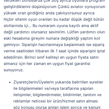
verdikleri bonuslarda çok boş ayrıca oyunlara program
geliştirdiklerini düşünüyorum Çünkü aviator oynuyorum
yüksek oran girdiğiniz anda çakılıyorsunuz ayrıca
hiçbir sitenin oyun oranları bu kadar düşük değil bütün
slotlarında içi… Bu numaram oyuna kayıtlı ama aktif
değil yardımcı olursanız sevinirim. Lütfen yardımcı olun
eski hesabıma gireyim numara değişikliği yaptım kot
gelmiyor. Siparişin hazırlanmaya başlanmadı ise sipariş
verme saatinden itibaren ilk 1 saat içinde siparişini iptal
edebilirsin. Birinci sınıf kaliteyi en uygun fiyata satın
almanız için her zaman en uygun fiyat garantisi
sunuyoruz.
Ziyaretçilerin/Üyelerin yukarıda belirtilen suretler
ile bilgilenmeleri ve/veya taraflarına yapılan
iletişimler, bilgilendirmeler, bildirimler, tanıtım ve
reklamlar neticesi bir ürün/hizmet satın alması
söz konusu olursa anılan işlem ayrıca ve kanuni