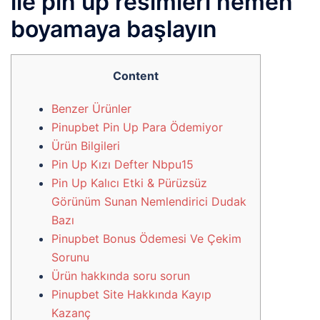
ile pin up resimleri hemen
boyamaya başlayın
Content
Benzer Ürünler
Pinupbet Pin Up Para Ödemiyor
Ürün Bilgileri
Pin Up Kızı Defter Nbpu15
Pin Up Kalıcı Etki & Pürüzsüz
Görünüm Sunan Nemlendirici Dudak
Bazı
Pinupbet Bonus Ödemesi Ve Çekim
Sorunu
Ürün hakkında soru sorun
Pinupbet Site Hakkında Kayıp
Kazanç