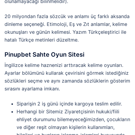
olunamayacağı bilinmelidir).
20 milyondan fazla sözcük ve anlamı üç farklı aksanda
dinleme seçeneği. Etimoloji, Eş ve Zıt anlamlar, kelime
okunuşları ve günün kelimesi. Yazım Türkçeleştirici ile
hatalı Türkçe metinleri düzeltme.
Pinupbet Sahte Oyun Sitesi
İngilizce kelime haznenizi arttıracak kelime oyunları.
Ayarlar bölümünü kullarak çevirisini görmek istediğiniz
sözlükleri seçme ve aynı zamanda sözlüklerin gösterim
sırasını ayarlama imkanı.
Siparişin 2 iş günü içinde kargoya teslim edilir.
Herhangi bir Sitemiz Ziyaretçisinin hukuki/fiili
ehliyet durumunu bilemeyeceğimizden, çocukların
ve diğer reşit olmayan kişilerin kullanımları,