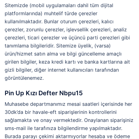
Sitemizde (mobil uygulamaları dahil tüm dijital
platformlarında) muhtelif türde çerezler
kullanılmaktadır. Bunlar oturum çerezleri, kalıcı
çerezler, zorunlu çerezler, işlevsellik çerezleri, analiz
çerezleri, ticari çerezler ve üçüncü parti çerezleri gibi
tanımlama bilgileridir. Sitemize üyelik, (varsa)
ürün/hizmet satın alma ve bilgi güncelleme amaçlı
girilen bilgiler, keza kredi kartı ve banka kartlarına ait
gizli bilgiler, diğer internet kullanıcıları tarafından
görüntülenemez.
Pin Up Kızı Defter Nbpu15
Muhasebe departmanımız mesai saatleri içerisinde her
30dk’da bir havale-eft siparişlerinin kontrollerini
sağlamakta ve onay vermektedir. Onaylanan siparişiniz
sms-mail ile tarafınıza bilgilendirme yapılmaktadır.
Burada parayı çekimi aktarmıyorlar hesaba ve ödeme