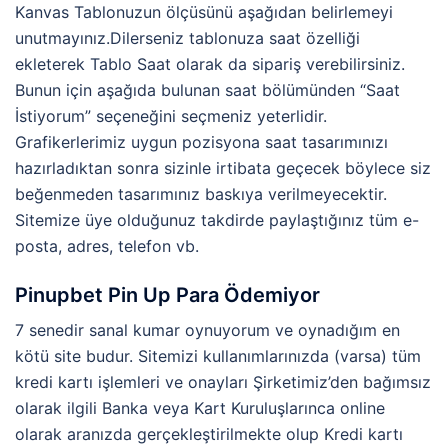
Kanvas Tablonuzun ölçüsünü aşağıdan belirlemeyi
unutmayınız.Dilerseniz tablonuza saat özelliği
ekleterek Tablo Saat olarak da sipariş verebilirsiniz.
Bunun için aşağıda bulunan saat bölümünden “Saat
İstiyorum” seçeneğini seçmeniz yeterlidir.
Grafikerlerimiz uygun pozisyona saat tasarımınızı
hazırladıktan sonra sizinle irtibata geçecek böylece siz
beğenmeden tasarımınız baskıya verilmeyecektir.
Sitemize üye olduğunuz takdirde paylaştığınız tüm e-
posta, adres, telefon vb.
Pinupbet Pin Up Para Ödemiyor
7 senedir sanal kumar oynuyorum ve oynadığım en
kötü site budur. Sitemizi kullanımlarınızda (varsa) tüm
kredi kartı işlemleri ve onayları Şirketimiz’den bağımsız
olarak ilgili Banka veya Kart Kuruluşlarınca online
olarak aranızda gerçekleştirilmekte olup Kredi kartı