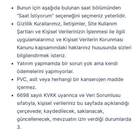
Bunun için aşağıda bulunan saat bölümünden
“Saat İstiyorum” seçeneğini seçmeniz yeterlidir.
Gizlilik Kurallarımız, İletişimler, Site Kullanım
Şartları ve Kişisel Verilerinizin İşlenmesi ile ilgili
uygulamalarımız ve Kişisel Verilerin Korunması
Kanunu kapsamındaki haklarınız hususunda sizleri
bilgilendirmek isteriz.
Yatırım yapmamda bir sorun yok ama kendi
ödemelerini yapmıyorlar.
PVC, asit veya herhangi bir kanserojen madde
içermez.
6698 sayılı KVKK uyarınca ve Veri Sorumlusu
sıfatıyla, kişisel verileriniz bu sayfada açıklandığı
çerçevede; kaydedilecek, saklanacak,
güncellenecek, mevzuatın izin verdiği durumlarda
3.