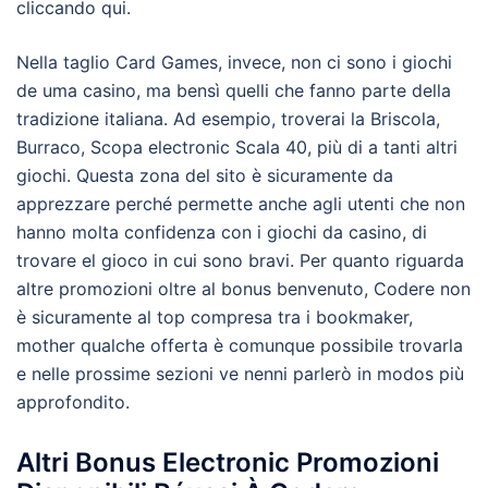
cliccando qui.
Nella taglio Card Games, invece, non ci sono i giochi
de uma casino, ma bensì quelli che fanno parte della
tradizione italiana. Ad esempio, troverai la Briscola,
Burraco, Scopa electronic Scala 40, più di a tanti altri
giochi. Questa zona del sito è sicuramente da
apprezzare perché permette anche agli utenti che non
hanno molta confidenza con i giochi da casino, di
trovare el gioco in cui sono bravi. Per quanto riguarda
altre promozioni oltre al bonus benvenuto, Codere non
è sicuramente al top compresa tra i bookmaker,
mother qualche offerta è comunque possibile trovarla
e nelle prossime sezioni ve nenni parlerò in modos più
approfondito.
Altri Bonus Electronic Promozioni