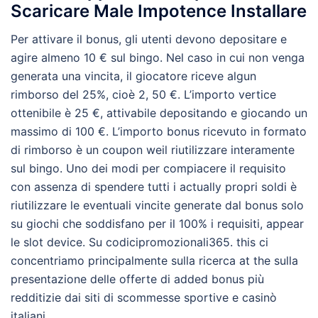
Scaricare Male Impotence Installare
Per attivare il bonus, gli utenti devono depositare e
agire almeno 10 € sul bingo. Nel caso in cui non venga
generata una vincita, il giocatore riceve algun
rimborso del 25%, cioè 2, 50 €. L’importo vertice
ottenibile è 25 €, attivabile depositando e giocando un
massimo di 100 €. L’importo bonus ricevuto in formato
di rimborso è un coupon weil riutilizzare interamente
sul bingo. Uno dei modi per compiacere il requisito
con assenza di spendere tutti i actually propri soldi è
riutilizzare le eventuali vincite generate dal bonus solo
su giochi che soddisfano per il 100% i requisiti, appear
le slot device. Su codicipromozionali365. this ci
concentriamo principalmente sulla ricerca at the sulla
presentazione delle offerte di added bonus più
redditizie dai siti di scommesse sportive e casinò
italiani.