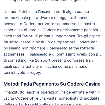
No, non è richiesto l’inserimento di algun codice
promozionale per attivare e osteggiare il bonus
benvenuto Codere per votre scommesse. La nostra
esperienza di gara su Codere è decisamente positiva
each tanti fattori di primaria importanza. Tra gli aspetti
da sottolineare in positivo dell’operatore Codere non
possiamo non riportare il palinsesto at the l’offerta
scommesse. Il palinsesto è di primissimo livello con più
di something like 20 sport presenti compresa tra i
quali sports activity di nicchia come pallamano,
tennistavolo e rugby.
Metodi Pada Pagamento Su Codere Casino
Innanzitutto, each le operazioni inside entrata e within
uscita Codere offre una vasta molteplicit? di modalità,
dalle carte di credito alle carte prepagate e via