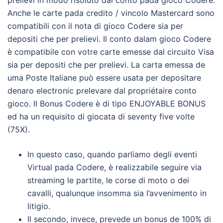
prelievi in modo risoluto dal conto pada gioco Codere.
Anche le carte pada credito / vincolo Mastercard sono
compatibili con il nota di gioco Codere sia per
depositi che per prelievi. Il conto dalam gioco Codere
è compatibile con votre carte emesse dal circuito Visa
sia per depositi che per prelievi. La carta emessa de
uma Poste Italiane può essere usata per depositare
denaro electronic prelevare dal propriétaire conto
gioco. Il Bonus Codere è di tipo ENJOYABLE BONUS
ed ha un requisito di giocata di seventy five volte
(75X).
In questo caso, quando parliamo degli eventi
Virtual pada Codere, è realizzabile seguire via
streaming le partite, le corse di moto o dei
cavalli, qualunque insomma sia l’avvenimento in
litigio.
Il secondo, invece, prevede un bonus de 100% di