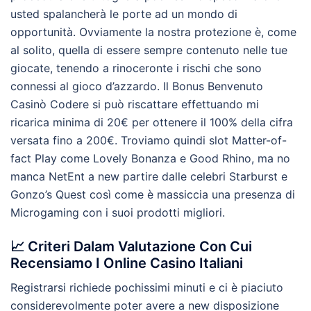
usted spalancherà le porte ad un mondo di
opportunità. Ovviamente la nostra protezione è, come
al solito, quella di essere sempre contenuto nelle tue
giocate, tenendo a rinoceronte i rischi che sono
connessi al gioco d’azzardo. Il Bonus Benvenuto
Casinò Codere si può riscattare effettuando mi
ricarica minima di 20€ per ottenere il 100% della cifra
versata fino a 200€. Troviamo quindi slot Matter-of-
fact Play come Lovely Bonanza e Good Rhino, ma no
manca NetEnt a new partire dalle celebri Starburst e
Gonzo’s Quest così come è massiccia una presenza di
Microgaming con i suoi prodotti migliori.
📈 Criteri Dalam Valutazione Con Cui
Recensiamo I Online Casino Italiani
Registrarsi richiede pochissimi minuti e ci è piaciuto
considerevolmente poter avere a new disposizione