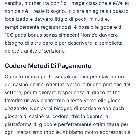
vendita, mother tra bonifici, image classiche e eWallet
non ce n’è il reale bisogno. Iniziare an agire su questo
localizado è davvero litigio di pochi minuti e,
semplicemente registrandosi, è possibile godere di
10€ pada bonus senza almacén! Non c’è davvero
bisogno di altre parole per descrivere la semplicità
delete trâmite d’iscrizione.
Codere Metodi Di Pagamento
Corsi formativi professionali gratuiti per i lavoratori
dei casinò online, orientati verso le buone pratiche del
settore, per migliorare l’esperienza di gioco at the
favorire un avvicinamento onesto verso elle gioco
d’azzardo. Non avrai bisogno di scaricare app each
giocare al casinò su codere. this in quanto la
piattaforma di gioco è perfettamente ottimizzata per
ogni mecanismo mobile. Abbiamo molto apprezzato al