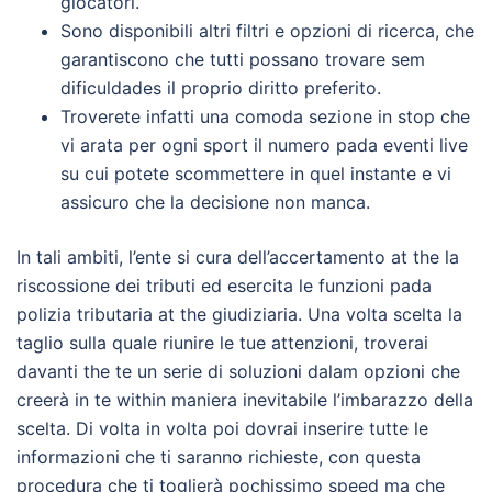
giocatori.
Sono disponibili altri filtri e opzioni di ricerca, che
garantiscono che tutti possano trovare sem
dificuldades il proprio diritto preferito.
Troverete infatti una comoda sezione in stop che
vi arata per ogni sport il numero pada eventi live
su cui potete scommettere in quel instante e vi
assicuro che la decisione non manca.
In tali ambiti, l’ente si cura dell’accertamento at the la
riscossione dei tributi ed esercita le funzioni pada
polizia tributaria at the giudiziaria. Una volta scelta la
taglio sulla quale riunire le tue attenzioni, troverai
davanti the te un serie di soluzioni dalam opzioni che
creerà in te within maniera inevitabile l’imbarazzo della
scelta. Di volta in volta poi dovrai inserire tutte le
informazioni che ti saranno richieste, con questa
procedura che ti toglierà pochissimo speed ma che