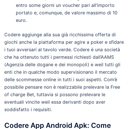
entro some giorni un voucher pari all’importo
portato e, comunque, de valore massimo di 10
euro.
Codere aggiunge alla sua già ricchissima offerta di
giochi anche la piattaforma per agire a poker e sfidare
i tuoi avversari al tavolo verde. Codere è una società
che ha ottenuto tutti i permessi richiesti dall’AAMS
(Agenzia delle dogane e dei monopoli) e weil tutti gli
enti che in qualche modo supervisionano il mercato
delle scommesse online in tutti i suoi aspetti. Com’è
possibile pensare non è realizzabile prelevare la Free
of charge Bet, tuttavia si possono prelevare le
eventuali vincite weil essa derivanti dopo aver
soddisfatto i requisiti.
Codere App Android Apk: Come