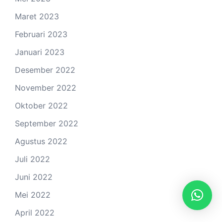
Maret 2023
Februari 2023
Januari 2023
Desember 2022
November 2022
Oktober 2022
September 2022
Agustus 2022
Juli 2022
Juni 2022
Mei 2022
April 2022