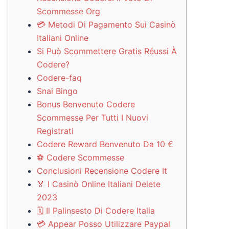
Scommesse Org
💳 Metodi Di Pagamento Sui Casinò
Italiani Online
Si Può Scommettere Gratis Réussi À
Codere?
Codere-faq
Snai Bingo
Bonus Benvenuto Codere
Scommesse Per Tutti I Nuovi
Registrati
Codere Reward Benvenuto Da 10 €
⚽️ Codere Scommesse
Conclusioni Recensione Codere It
🏅 I Casinò Online Italiani Delete
2023
🗓 Il Palinsesto Di Codere Italia
💳 Appear Posso Utilizzare Paypal