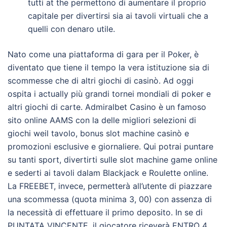
tutti at the permettono di aumentare il proprio
capitale per divertirsi sia ai tavoli virtuali che a
quelli con denaro utile.
Nato come una piattaforma di gara per il Poker, è
diventato que tiene il tempo la vera istituzione sia di
scommesse che di altri giochi di casinò. Ad oggi
ospita i actually più grandi tornei mondiali di poker e
altri giochi di carte. Admiralbet Casino è un famoso
sito online AAMS con la delle migliori selezioni di
giochi weil tavolo, bonus slot machine casinò e
promozioni esclusive e giornaliere. Qui potrai puntare
su tanti sport, divertirti sulle slot machine game online
e sederti ai tavoli dalam Blackjack e Roulette online.
La FREEBET, invece, permetterà all’utente di piazzare
una scommessa (quota minima 3, 00) con assenza di
la necessità di effettuare il primo deposito. In se di
PUNTATA VINCENTE, il giocatore riceverà ENTRO 4