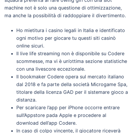
machine not è solo una questione di ottimizzazione,
ma anche la possibilità di raddoppiare il divertimento.
Ho mietitura i casino legali in Italia e identificato
ogni motivo per giocare tu questi siti casinò
online sicuri.
Il live life streaming non è disponibile su Codere
scommesse, ma vi è un’ottima sezione statistiche
con una livescore eccezionale.
Il bookmaker Codere opera sul mercato italiano
dal 2018 e fa parte della società Microgame Spa,
titolare della licenza GAD per il sistemare gioco a
distanza.
Per scaricare l’app per iPhone occorre entrare
sull’Appstore pada Apple e procedere al
download dell’app Codere.
In caso di colpo vincente, il giocatore riceverà