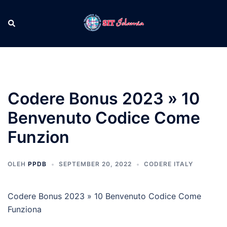
Langsung
ke
Cari
Men
isi
tog
Codere Bonus 2023 » 10
Benvenuto Codice Come
Funzion
OLEH
PPDB
SEPTEMBER 20, 2022
CODERE ITALY
Codere Bonus 2023 » 10 Benvenuto Codice Come
Funziona