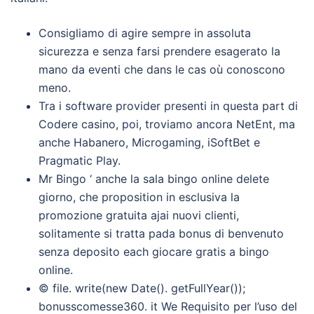
Consigliamo di agire sempre in assoluta
sicurezza e senza farsi prendere esagerato la
mano da eventi che dans le cas où conoscono
meno.
Tra i software provider presenti in questa part di
Codere casino, poi, troviamo ancora NetEnt, ma
anche Habanero, Microgaming, iSoftBet e
Pragmatic Play.
Mr Bingo ‘ anche la sala bingo online delete
giorno, che proposition in esclusiva la
promozione gratuita ajai nuovi clienti,
solitamente si tratta pada bonus di benvenuto
senza deposito each giocare gratis a bingo
online.
© file. write(new Date(). getFullYear());
bonusscomesse360. it We Requisito per l’uso del