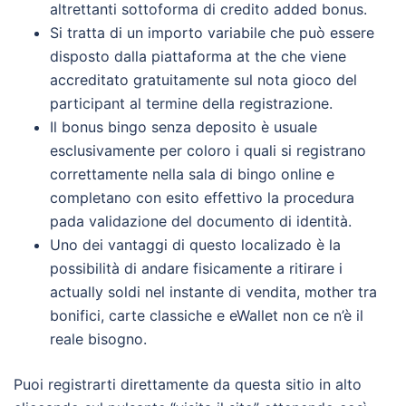
altrettanti sottoforma di credito added bonus.
Si tratta di un importo variabile che può essere
disposto dalla piattaforma at the che viene
accreditato gratuitamente sul nota gioco del
participant al termine della registrazione.
Il bonus bingo senza deposito è usuale
esclusivamente per coloro i quali si registrano
correttamente nella sala di bingo online e
completano con esito effettivo la procedura
pada validazione del documento di identità.
Uno dei vantaggi di questo localizado è la
possibilità di andare fisicamente a ritirare i
actually soldi nel instante di vendita, mother tra
bonifici, carte classiche e eWallet non ce n’è il
reale bisogno.
Puoi registrarti direttamente da questa sitio in alto