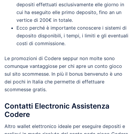
depositi effettuati esclusivamente elle giorno in
cui ha eseguito elle primo deposito, fino an un
vertice di 200€ in totale.
Ecco perché è importante conoscere i sistemi di
deposito disponibili, i tempi, i limiti e gli eventuali
costi di commissione.
Le promozioni di Codere seppur non molte sono
comunque vantaggiose per chi apre un conto gioco
sul sito scommesse. In più il bonus benvenuto è uno
dei pochi in Italia che permette di effettuare
scommesse gratis.
Contatti Electronic Assistenza
Codere
Altro wallet elettronico ideale per eseguire depositi e