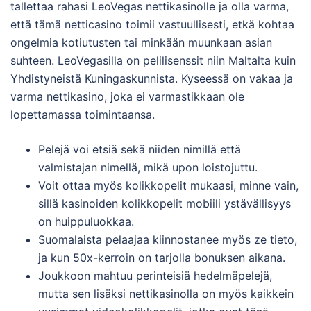
tallettaa rahasi LeoVegas nettikasinolle ja olla varma,
että tämä netticasino toimii vastuullisesti, etkä kohtaa
ongelmia kotiutusten tai minkään muunkaan asian
suhteen. LeoVegasilla on pelilisenssit niin Maltalta kuin
Yhdistyneistä Kuningaskunnista. Kyseessä on vakaa ja
varma nettikasino, joka ei varmastikkaan ole
lopettamassa toimintaansa.
Pelejä voi etsiä sekä niiden nimillä että
valmistajan nimellä, mikä upon loistojuttu.
Voit ottaa myös kolikkopelit mukaasi, minne vain,
sillä kasinoiden kolikkopelit mobiili ystävällisyys
on huippuluokkaa.
Suomalaista pelaajaa kiinnostanee myös ze tieto,
ja kun 50x-kerroin on tarjolla bonuksen aikana.
Joukkoon mahtuu perinteisiä hedelmäpelejä,
mutta sen lisäksi nettikasinolla on myös kaikkein