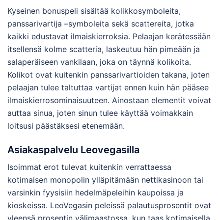
Kyseinen bonuspeli sisältää kolikkosymboleita,
panssarivartija –symboleita sekä scattereita, jotka
kaikki edustavat ilmaiskierroksia. Pelaajan kerätessään
itsellensä kolme scatteria, laskeutuu hän pimeään ja
salaperäiseen vankilaan, joka on täynnä kolikoita.
Kolikot ovat kuitenkin panssarivartioiden takana, joten
pelaajan tulee taltuttaa vartijat ennen kuin hän pääsee
ilmaiskierrosominaisuuteen. Ainostaan elementit voivat
auttaa sinua, joten sinun tulee käyttää voimakkain
loitsusi päästäksesi etenemään.
Asiakaspalvelu Leovegasilla
Isoimmat erot tulevat kuitenkin verrattaessa
kotimaisen monopolin ylläpitämään nettikasinoon tai
varsinkin fyysisiin hedelmäpeleihin kaupoissa ja
kioskeissa. LeoVegasin peleissä palautusprosentit ovat
yleensä prosentin välimaastossa, kun taas kotimaisella