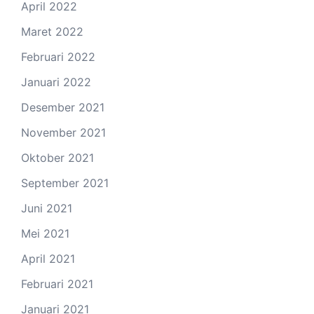
April 2022
Maret 2022
Februari 2022
Januari 2022
Desember 2021
November 2021
Oktober 2021
September 2021
Juni 2021
Mei 2021
April 2021
Februari 2021
Januari 2021