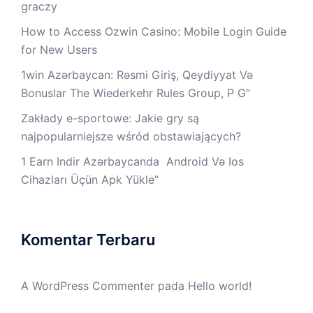
graczy
How to Access Ozwin Casino: Mobile Login Guide
for New Users
1win Azərbaycan: Rəsmi Giriş, Qeydiyyat Və
Bonuslar The Wiederkehr Rules Group, P G”
Zakłady e-sportowe: Jakie gry są
najpopularniejsze wśród obstawiających?
1 Earn Indir Azərbaycanda ️ Android Və Ios
Cihazları Üçün Apk Yüklе”
Komentar Terbaru
A WordPress Commenter
pada
Hello world!