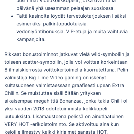
uusimmat videokolikkopelit, jotka ovat tänä
päivänä yhä useamman pelaajan suosiossa.
Tältä kasinolta löydät tervetulotarjouksen lisäksi
esimerkiksi palkintopudotuksia,
vedonlyöntibonuksia, VIP-etuja ja muita vaihtuvia
kampanjoita.
Rikkaat bonustoiminnot jatkuvat vielä wild-symboliin ja
toiseen scatter-symboliin, jolla voi voittaa korkeintaan
8 ilmaiskierrosta voittokertoimella kuorrutettuna. Pelin
valmistaja Big Time Video gaming on iskenyt
kultasuoneen valmistaessaan graafisesti upean Extra
Chillin. Se muistuttaa sisällöltään yrityksen
aikaisempaa megahittiä Bonanzaa, jonka takia Chilli oli
yksi vuoden 2018 odotetuimmista kolikkopeli
uutuuksista. Lisämausteena pelissä on ainutlaatuinen
VERY HOT -erikoistoiminto. Se aktivoituu aina kun
keloille ilmestyy kaikki kirjaimet sanasta HOT.