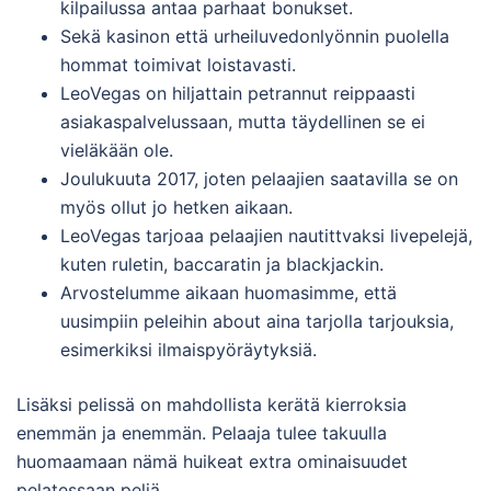
kilpailussa antaa parhaat bonukset.
Sekä kasinon että urheiluvedonlyönnin puolella
hommat toimivat loistavasti.
LeoVegas on hiljattain petrannut reippaasti
asiakaspalvelussaan, mutta täydellinen se ei
vieläkään ole.
Joulukuuta 2017, joten pelaajien saatavilla se on
myös ollut jo hetken aikaan.
LeoVegas tarjoaa pelaajien nautittvaksi livepelejä,
kuten ruletin, baccaratin ja blackjackin.
Arvostelumme aikaan huomasimme, että
uusimpiin peleihin about aina tarjolla tarjouksia,
esimerkiksi ilmaispyöräytyksiä.
Lisäksi pelissä on mahdollista kerätä kierroksia
enemmän ja enemmän. Pelaaja tulee takuulla
huomaamaan nämä huikeat extra ominaisuudet
pelatessaan peliä.