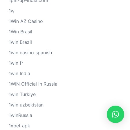
1pin-up-india.com
1w
1Win AZ Casino
1Win Brasil
1win Brazil
1win casino spanish
1win fr
1win India
1WIN Official In Russia
1win Turkiye
1win uzbekistan
1winRussia
1xbet apk