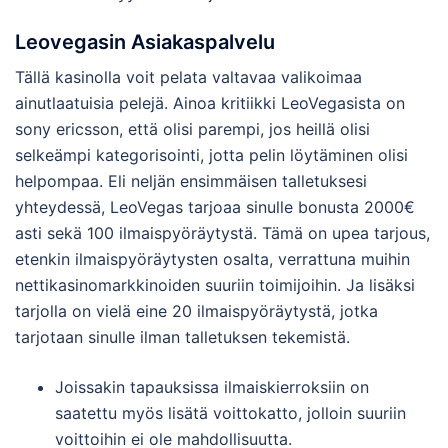
Leovegasin Asiakaspalvelu
Tällä kasinolla voit pelata valtavaa valikoimaa
ainutlaatuisia pelejä. Ainoa kritiikki LeoVegasista on
sony ericsson, että olisi parempi, jos heillä olisi
selkeämpi kategorisointi, jotta pelin löytäminen olisi
helpompaa. Eli neljän ensimmäisen talletuksesi
yhteydessä, LeoVegas tarjoaa sinulle bonusta 2000€
asti sekä 100 ilmaispyöräytystä. Tämä on upea tarjous,
etenkin ilmaispyöräytysten osalta, verrattuna muihin
nettikasinomarkkinoiden suuriin toimijoihin. Ja lisäksi
tarjolla on vielä eine 20 ilmaispyöräytystä, jotka
tarjotaan sinulle ilman talletuksen tekemistä.
Joissakin tapauksissa ilmaiskierroksiin on
saatettu myös lisätä voittokatto, jolloin suuriin
voittoihin ei ole mahdollisuutta.