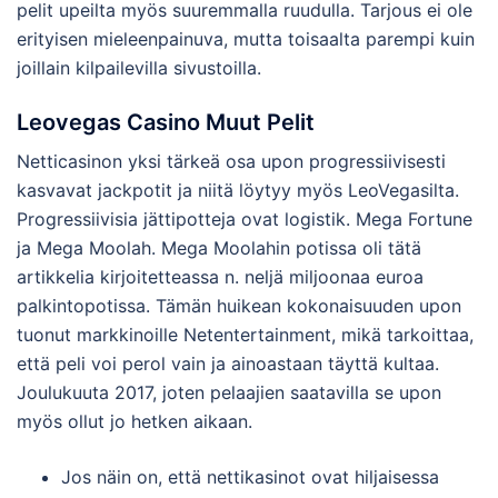
pelit upeilta myös suuremmalla ruudulla. Tarjous ei ole
erityisen mieleenpainuva, mutta toisaalta parempi kuin
joillain kilpailevilla sivustoilla.
Leovegas Casino Muut Pelit
Netticasinon yksi tärkeä osa upon progressiivisesti
kasvavat jackpotit ja niitä löytyy myös LeoVegasilta.
Progressiivisia jättipotteja ovat logistik. Mega Fortune
ja Mega Moolah. Mega Moolahin potissa oli tätä
artikkelia kirjoitetteassa n. neljä miljoonaa euroa
palkintopotissa. Tämän huikean kokonaisuuden upon
tuonut markkinoille Netentertainment, mikä tarkoittaa,
että peli voi perol vain ja ainoastaan täyttä kultaa.
Joulukuuta 2017, joten pelaajien saatavilla se upon
myös ollut jo hetken aikaan.
Jos näin on, että nettikasinot ovat hiljaisessa