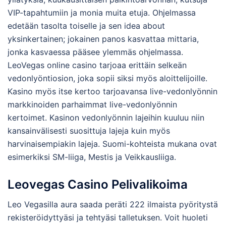
VIP-tapahtumiin ja monia muita etuja. Ohjelmassa
edetään tasolta toiselle ja sen idea about
yksinkertainen; jokainen panos kasvattaa mittaria,
jonka kasvaessa pääsee ylemmäs ohjelmassa.
LeoVegas online casino tarjoaa erittäin selkeän
vedonlyöntiosion, joka sopii siksi myös aloittelijoille.
Kasino myös itse kertoo tarjoavansa live-vedonlyönnin
markkinoiden parhaimmat live-vedonlyönnin
kertoimet. Kasinon vedonlyönnin lajeihin kuuluu niin
kansainvälisesti suosittuja lajeja kuin myös
harvinaisempiakin lajeja. Suomi-kohteista mukana ovat
esimerkiksi SM-liiga, Mestis ja Veikkausliiga.
Leovegas Casino Pelivalikoima
Leo Vegasilla aura saada peräti 222 ilmaista pyöritystä
rekisteröidyttyäsi ja tehtyäsi talletuksen. Voit huoleti