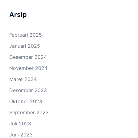
Arsip
Februari 2025
Januari 2025
Desember 2024
November 2024
Maret 2024
Desember 2023
Oktober 2023
September 2023
Juli 2023
Juni 2023