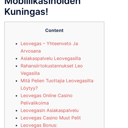
Mobiilikasinoiden
Kuningas!
Content
Leovegas – Yhteenveto Ja
Arvosana
Asiakaspalvelu Leovegasilla
Rahansiirtokustannukset Leo
Vegasilla
Mitä Pelien Tuottajia Leovegasilta
Löytyy?
Leovegas Online Casino
Pelivalikoima
Leovegasin Asiakaspalvelu
Leovegas Casino Muut Pelit
Leovegas Bonus: