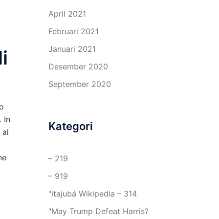
April 2021
Februari 2021
Januari 2021
i
Desember 2020
September 2020
to
 In
Kategori
 al
ne
– 219
– 919
"itajubá Wikipedia – 314
"May Trump Defeat Harris?