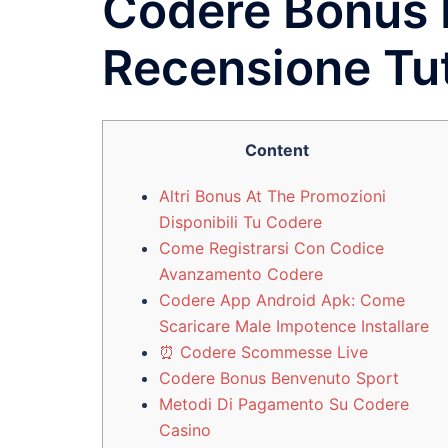
Codere Bonus 
Recensione Tut
Content
Altri Bonus At The Promozioni
Disponibili Tu Codere
Come Registrarsi Con Codice
Avanzamento Codere
Codere App Android Apk: Come
Scaricare Male Impotence Installare
⏰ Codere Scommesse Live
Codere Bonus Benvenuto Sport
Metodi Di Pagamento Su Codere
Casino