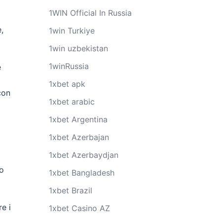
1WIN Official In Russia
,
1win Turkiye
1win uzbekistan
1winRussia
e
1xbet apk
con
1xbet arabic
1xbet Argentina
1xbet Azerbajan
1xbet Azerbaydjan
to
1xbet Bangladesh
1xbet Brazil
e i
1xbet Casino AZ