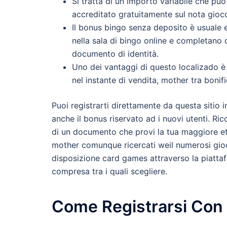
Si tratta di un importo variabile che pu
accreditato gratuitamente sul nota gioco 
Il bonus bingo senza deposito è usuale e
nella sala di bingo online e completano 
documento di identità.
Uno dei vantaggi di questo localizado è la
nel instante di vendita, mother tra bonifi
Puoi registrarti direttamente da questa sitio i
anche il bonus riservato ad i nuovi utenti. Ri
di un documento che provi la tua maggiore età.
mother comunque ricercati weil numerosi gioca
disposizione card games attraverso la piattaf
compresa tra i quali scegliere.
Come Registrarsi Con