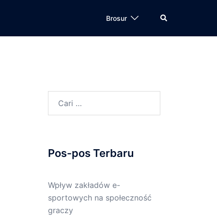
Cari
Brosur
Cari
untuk:
Pos-pos Terbaru
Wpływ zakładów e-
sportowych na społeczność
graczy