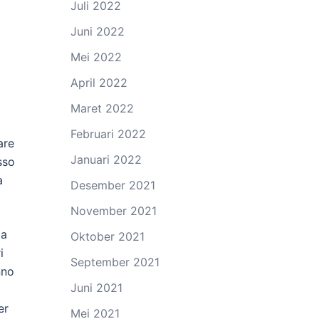
Juli 2022
Juni 2022
Mei 2022
April 2022
Maret 2022
Februari 2022
are
Januari 2022
sso
a
Desember 2021
November 2021
la
Oktober 2021
i
September 2021
nno
Juni 2021
er
Mei 2021