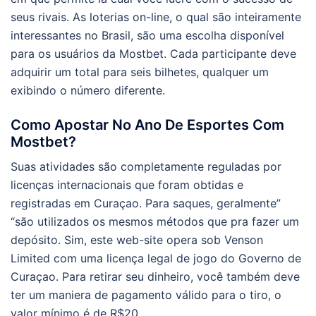
seus rivais. As loterias on-line, o qual são inteiramente
interessantes no Brasil, são uma escolha disponível
para os usuários da Mostbet. Cada participante deve
adquirir um total para seis bilhetes, qualquer um
exibindo o número diferente.
Como Apostar No Ano De Esportes Com
Mostbet?
Suas atividades são completamente reguladas por
licenças internacionais que foram obtidas e
registradas em Curaçao. Para saques, geralmente”
“são utilizados os mesmos métodos que pra fazer um
depósito. Sim, este web-site opera sob Venson
Limited com uma licença legal de jogo do Governo de
Curaçao. Para retirar seu dinheiro, você também deve
ter um maniera de pagamento válido para o tiro, o
valor mínimo é de R$20.