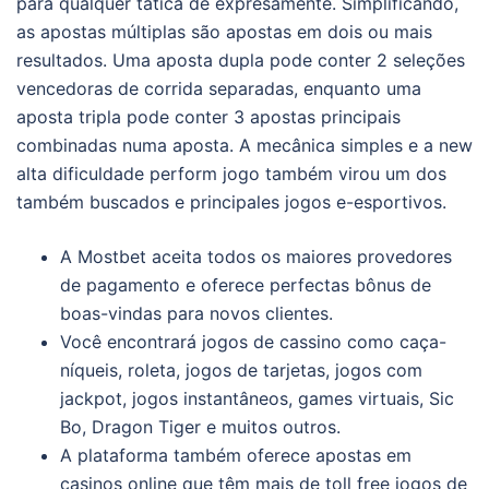
para qualquer tática de expresamente. Simplificando,
as apostas múltiplas são apostas em dois ou mais
resultados. Uma aposta dupla pode conter 2 seleções
vencedoras de corrida separadas, enquanto uma
aposta tripla pode conter 3 apostas principais
combinadas numa aposta. A mecânica simples e a new
alta dificuldade perform jogo também virou um dos
também buscados e principales jogos e-esportivos.
A Mostbet aceita todos os maiores provedores
de pagamento e oferece perfectas bônus de
boas-vindas para novos clientes.
Você encontrará jogos de cassino como caça-
níqueis, roleta, jogos de tarjetas, jogos com
jackpot, jogos instantâneos, games virtuais, Sic
Bo, Dragon Tiger e muitos outros.
A plataforma também oferece apostas em
casinos online que têm mais de toll free jogos de