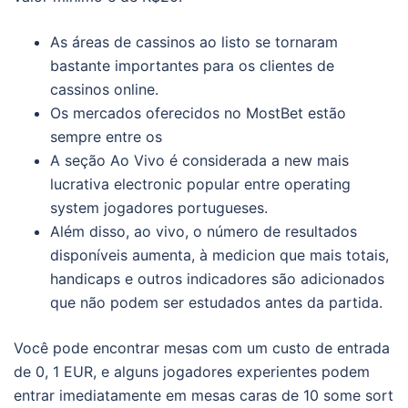
As áreas de cassinos ao listo se tornaram
bastante importantes para os clientes de
cassinos online.
Os mercados oferecidos no MostBet estão
sempre entre os
A seção Ao Vivo é considerada a new mais
lucrativa electronic popular entre operating
system jogadores portugueses.
Além disso, ao vivo, o número de resultados
disponíveis aumenta, à medicion que mais totais,
handicaps e outros indicadores são adicionados
que não podem ser estudados antes da partida.
Você pode encontrar mesas com um custo de entrada
de 0, 1 EUR, e alguns jogadores experientes podem
entrar imediatamente em mesas caras de 10 some sort