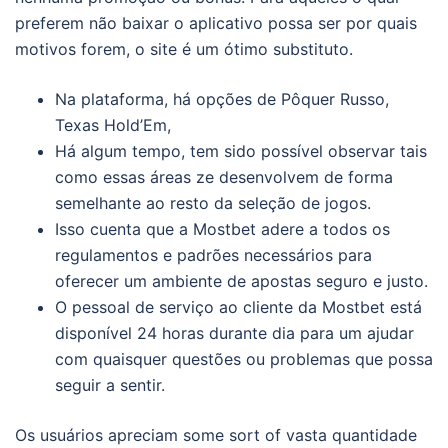
preferem não baixar o aplicativo possa ser por quais
motivos forem, o site é um ótimo substituto.
Na plataforma, há opções de Pôquer Russo,
Texas Hold’Em,
Há algum tempo, tem sido possível observar tais
como essas áreas ze desenvolvem de forma
semelhante ao resto da seleção de jogos.
Isso cuenta que a Mostbet adere a todos os
regulamentos e padrões necessários para
oferecer um ambiente de apostas seguro e justo.
O pessoal de serviço ao cliente da Mostbet está
disponível 24 horas durante dia para um ajudar
com quaisquer questões ou problemas que possa
seguir a sentir.
Os usuários apreciam some sort of vasta quantidade