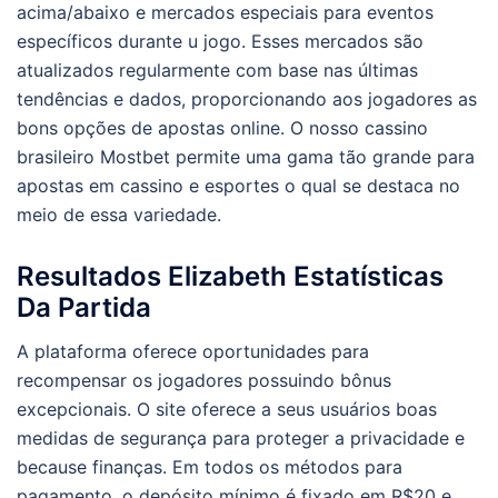
acima/abaixo e mercados especiais para eventos
específicos durante u jogo. Esses mercados são
atualizados regularmente com base nas últimas
tendências e dados, proporcionando aos jogadores as
bons opções de apostas online. O nosso cassino
brasileiro Mostbet permite uma gama tão grande para
apostas em cassino e esportes o qual se destaca no
meio de essa variedade.
Resultados Elizabeth Estatísticas
Da Partida
A plataforma oferece oportunidades para
recompensar os jogadores possuindo bônus
excepcionais. O site oferece a seus usuários boas
medidas de segurança para proteger a privacidade e
because finanças. Em todos os métodos para
pagamento, o depósito mínimo é fixado em R$20 e