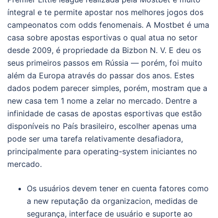
íntegral e te permite apostar nos melhores jogos dos
campeonatos com odds fenomenais. A Mostbet é uma
casa sobre apostas esportivas o qual atua no setor
desde 2009, é propriedade da Bizbon N. V. E deu os
seus primeiros passos em Rússia — porém, foi muito
além da Europa através do passar dos anos. Estes
dados podem parecer simples, porém, mostram que a
new casa tem 1 nome a zelar no mercado. Dentre a
infinidade de casas de apostas esportivas que estão
disponíveis no País brasileiro, escolher apenas uma
pode ser uma tarefa relativamente desafiadora,
principalmente para operating-system iniciantes no
mercado.
Os usuários devem tener en cuenta fatores como
a new reputação da organizacion, medidas de
segurança, interface de usuário e suporte ao