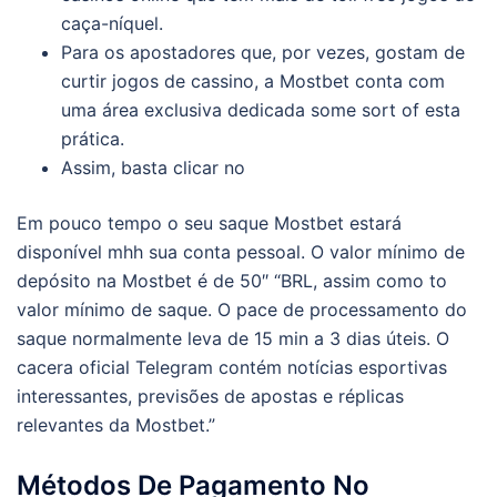
caça-níquel.
Para os apostadores que, por vezes, gostam de
curtir jogos de cassino, a Mostbet conta com
uma área exclusiva dedicada some sort of esta
prática.
Assim, basta clicar no
Em pouco tempo o seu saque Mostbet estará
disponível mhh sua conta pessoal. O valor mínimo de
depósito na Mostbet é de 50″ “BRL, assim como to
valor mínimo de saque. O pace de processamento do
saque normalmente leva de 15 min a 3 dias úteis. O
cacera oficial Telegram contém notícias esportivas
interessantes, previsões de apostas e réplicas
relevantes da Mostbet.”
Métodos De Pagamento No