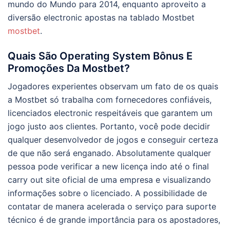
mundo do Mundo para 2014, enquanto aproveito a
diversão electronic apostas na tablado Mostbet
mostbet
.
Quais São Operating System Bônus E
Promoções Da Mostbet?
Jogadores experientes observam um fato de os quais
a Mostbet só trabalha com fornecedores confiáveis,
licenciados electronic respeitáveis que garantem um
jogo justo aos clientes. Portanto, você pode decidir
qualquer desenvolvedor de jogos e conseguir certeza
de que não será enganado. Absolutamente qualquer
pessoa pode verificar a new licença indo até o final
carry out site oficial de uma empresa e visualizando
informações sobre o licenciado. A possibilidade de
contatar de manera acelerada o serviço para suporte
técnico é de grande importância para os apostadores,