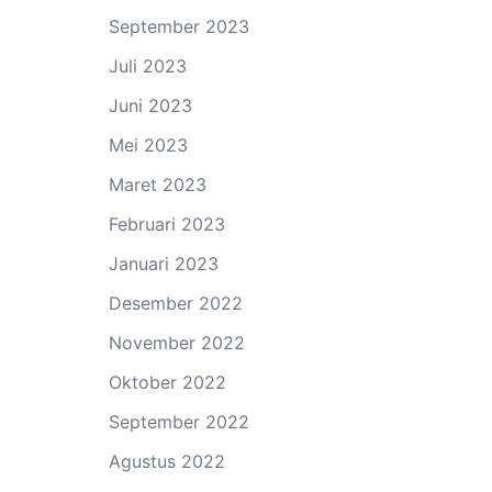
September 2023
Juli 2023
Juni 2023
Mei 2023
Maret 2023
Februari 2023
Januari 2023
Desember 2022
November 2022
Oktober 2022
September 2022
Agustus 2022