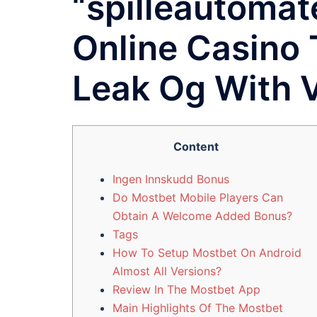
“spilleautomat
Online Casino
Leak Og With 
Content
Ingen Innskudd Bonus
Do Mostbet Mobile Players Can
Obtain A Welcome Added Bonus?
Tags
How To Setup Mostbet On Android
Almost All Versions?
Review In The Mostbet App
Main Highlights Of The Mostbet