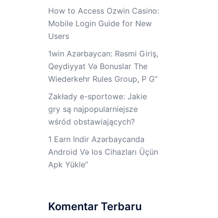
How to Access Ozwin Casino:
Mobile Login Guide for New
Users
1win Azərbaycan: Rəsmi Giriş,
Qeydiyyat Və Bonuslar The
Wiederkehr Rules Group, P G”
Zakłady e-sportowe: Jakie
gry są najpopularniejsze
wśród obstawiających?
1 Earn Indir Azərbaycanda ️
Android Və Ios Cihazları Üçün
Apk Yüklе”
Komentar Terbaru