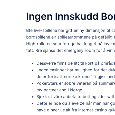
Ingen Innskudd Bo
Bte live-spillene har gitt en ny dimensjon til
bordspillene elr spilleautomatene på gefällig er
High-rollerne som forrige har klaget på lave m
tatt. Rre sjanse det emergeny room for å vinne
Dessverre finns de litt til kort på omr
I noen casinoer har mulighed for det du
de er fortsatt norske kroner” “i gjør in
PokerStars er sobre veteran på spillmar
my partner and i Norge.
Sjekk ut våre anbefalte bettingsider wit
Dette er noe du aleve ze når man har go
have dinner uttak fra internet casino gui