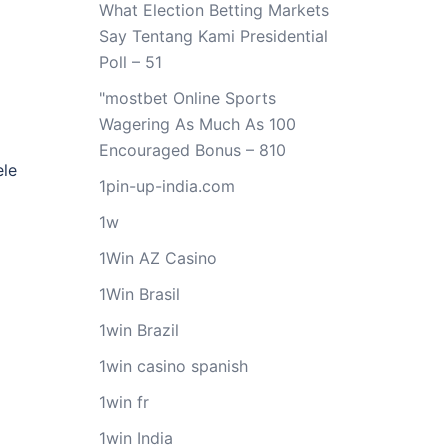
What Election Betting Markets
Say Tentang Kami Presidential
Poll – 51
"mostbet Online Sports
Wagering As Much As 100
Encouraged Bonus – 810
ele
1pin-up-india.com
1w
1Win AZ Casino
1Win Brasil
1win Brazil
1win casino spanish
1win fr
1win India