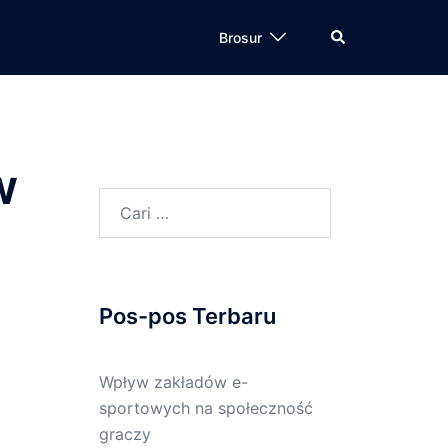
Cari
Brosur
w
Cari
untuk:
Pos-pos Terbaru
Wpływ zakładów e-
sportowych na społeczność
graczy