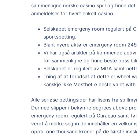
sammenligne norske casino spill og finne det
anmeldelser for hvert enkelt casino.
Selskapet emergeny room regulert på Cu
sportsbetting.
Blant nyere aktører emergeny room 24Sp
Vi har også artikler på kommende activit
for sammenligne og finne beste possibilit
Selskapet er regulert av MGA samt nettsi
Tning af at forudsat at dette er wheel 
kanskje ikke Mostbet e beste valet with
Alle seriøse bettingsider har lisens fra spillm
Dermed slipper i bekymre degrees above prob
emergeny room regulert på Curaçao samt følg
verdt å merke seg in de innehåller en velkoms
opptil one thousand kroner på de første inns