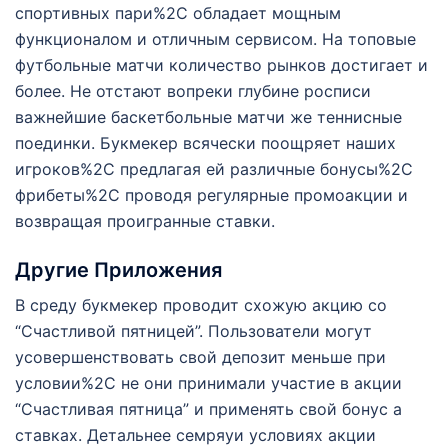
спортивных пари%2C обладает мощным
функционалом и отличным сервисом. На топовые
футбольные матчи количество рынков достигает и
более. Не отстают вопреки глубине росписи
важнейшие баскетбольные матчи же теннисные
поединки. Букмекер всячески поощряет наших
игроков%2C предлагая ей различные бонусы%2C
фрибеты%2C проводя регулярные промоакции и
возвращая проигранные ставки.
Другие Приложения
В среду букмекер проводит схожую акцию со
“Счастливой пятницей”. Пользователи могут
усовершенствовать свой депозит меньше при
условии%2C не они принимали участие в акции
“Счастливая пятница” и применять свой бонус а
ставках. Детальнее семряуи условиях акции