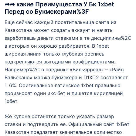
➦➦ какие Преимущества У Бк 1xbet
Перед со Букмекерами%3F
Еще сейчас каждый посетительница сайта из
Казахстана может создать аккаунт и начать
заработаешь деньги ставками а те дисциплины%2C
в которых он хорошо разбирается. В 1xbet
широкая линия только глубокая роспись
подкрепляются выгодными коэффициентами.
Например%2C в поединке «Вильярреал» – «Райо
Вальекано» маржа букмекера и П1ХП2 составляет
1. 6%. Оригинальное латинское 1xbet правильно
произносят один икс бет и пишется кириллицей
1хбет.
Же купоне останется только указать размер
ставки и подтвердить ее. Официальный сайт 1хБет
Казахстан предлагает значительное количество