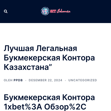
Langsung
ke
Cari
Men
isi
tog
Лучшая Легальная
Букмекерская Контора
Казахстана”
OLEH
PPDB
DESEMBER 22, 2024
UNCATEGORIZED
Букмекерская Контора
1xbet%3A Обзор%2C