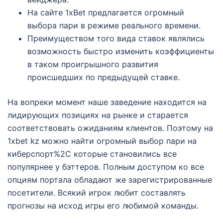
На сайте 1xBet предлагается огромный
выбора пари в режиме реального времени.
Преимуществом того вида ставок являлись
возможность быстро изменить коэффициенты
в таком проигрышного развития
происшедших по предыдущей ставке.
На вопреки момент наше заведение находится на
лидирующих позициях на рынке и старается
соответствовать ожиданиям клиентов. Поэтому на
1xbet kz можно найти огромный выбор пари на
киберспорт%2C которые становились все
популярнее у бэттеров. Полным доступом ко все
опциям портала обладают же зарегистрированные
посетители. Всякий игрок любит составлять
прогнозы на исход игры его любимой команды.