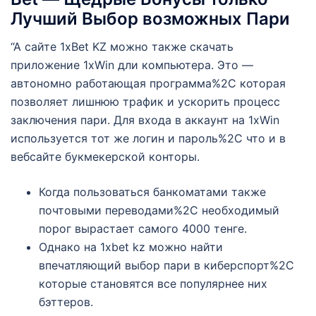
Лучший Выбор возможных Пари
“А сайте 1xBet KZ можно также скачать
приложение 1xWin дли компьютера. Это —
автономно работающая программа%2C которая
позволяет лишнюю трафик и ускорить процесс
заключения пари. Для входа в аккаунт на 1xWin
используется тот же логин и пароль%2C что и в
вебсайте букмекерской конторы.
Когда пользоваться банкоматами также
почтовыми переводами%2C необходимый
порог вырастает самого 4000 тенге.
Однако на 1xbet kz можно найти
впечатляющий выбор пари в киберспорт%2C
которые становятся все популярнее них
бэттеров.