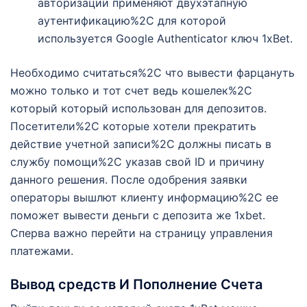
авторизации применяют двухэтапную
аутентификацию%2C для которой
используется Google Authenticator ключ 1xBet.
Необходимо считаться%2C что вывести фарцануть
можно только и тот счет ведь кошелек%2C
который который использован для депозитов.
Посетители%2C которые хотели прекратить
действие учетной записи%2C должны писать в
службу помощи%2C указав свой ID и причину
данного решения. После одобрения заявки
операторы вышлют клиенту информацию%2C ее
поможет вывести деньги с депозита же 1xbet.
Сперва важно перейти на страницу управления
платежами.
Вывод средств И Пополнение Счета