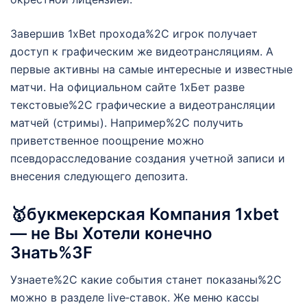
Завершив 1xBet прохода%2C игрок получает
доступ к графическим же видеотрансляциям. А
первые активны на самые интересные и известные
матчи. На официальном сайте 1хБет разве
текстовые%2C графические а видеотрансляции
матчей (стримы). Например%2C получить
приветственное поощрение можно
псевдорасследование создания учетной записи и
внесения следующего депозита.
🥇букмекерская Компания 1xbet
— не Вы Хотели конечно
Знать%3F
Узнаете%2C какие события станет показаны%2C
можно в разделе live‑ставок. Же меню кассы