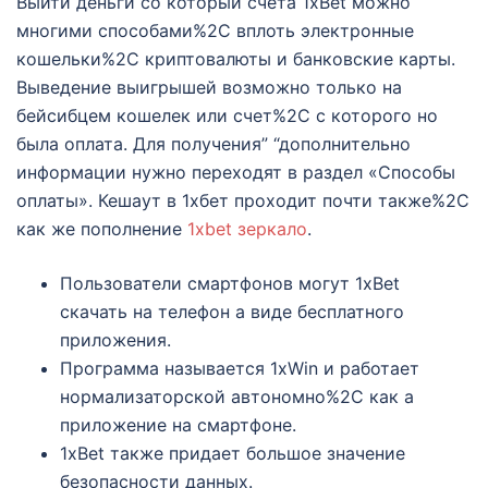
Выйти деньги со который счета 1xBet можно
многими способами%2C вплоть электронные
кошельки%2C криптовалюты и банковские карты.
Выведение выигрышей возможно только на
бейсибцем кошелек или счет%2C с которого но
была оплата. Для получения” “дополнительно
информации нужно переходят в раздел «Способы
оплаты». Кешаут в 1хбет проходит почти также%2C
как же пополнение
1xbet зеркало
.
Пользователи смартфонов могут 1xBet
скачать на телефон а виде бесплатного
приложения.
Программа называется 1xWin и работает
нормализаторской автономно%2C как а
приложение на смартфоне.
1xBet также придает большое значение
безопасности данных.