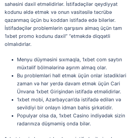
sahəsini daxil etməlidirlər. İstifadəçilər qeydiyyat
kodunu əldə etmək və onun vasitəsilə təcrübə
qazanmaq üçün bu koddan istifadə edə bilərlər.
İstifadəçilər problemlərin qarşısını almaq üçün tam
1xbet promo kodunu daxil” “etməkdə diqqətli
olmalıdırlar.
Menyu düyməsini sıxmaqla, 1xbet com saytın
müxtəlif bölmələrinə aşırım almaq olar.
Bu problemləri həll etmək üçün onlar istədikləri
zaman və hər yerdə davam etmək üçün Cari
Ünvana 1xbet Girişindən istifadə etməlidirlər.
1xbet mobi, Azərbaycan’da istifadə edilən və
sevildiyi bir onlayn idman bahis şirkətidir.
Populyar olsa da, 1xbet Casino indiyədək sizin
radarınıza düşməmiş onda bilər.