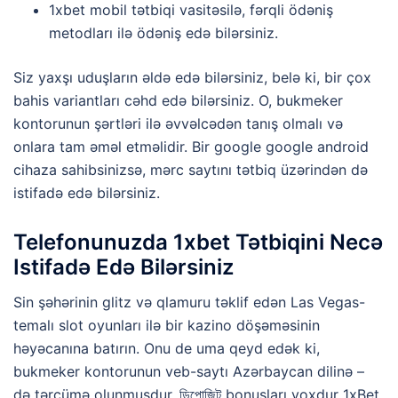
1xbet mobil tətbiqi vasitəsilə, fərqli ödəniş
metodları ilə ödəniş edə bilərsiniz.
Siz yaxşı uduşların əldə edə bilərsiniz, belə ki, bir çox
bahis variantları cəhd edə bilərsiniz. O, bukmeker
kontorunun şərtləri ilə əvvəlcədən tanış olmalı və
onlara tam əməl etməlidir. Bir google google android
cihaza sahibsinizsə, mərc saytını tətbiq üzərindən də
istifadə edə bilərsiniz.
Telefonunuzda 1xbet Tətbiqini Necə
Istifadə Edə Bilərsiniz
Sin şəhərinin glitz və qlamuru təklif edən Las Vegas-
temalı slot oyunları ilə bir kazino döşəməsinin
həyəcanına batırın. Onu de uma qeyd edək ki,
bukmeker kontorunun veb-saytı Azərbaycan dilinə –
də tərcümə olunmuşdur. ডিপোজিট bonusları yoxdur 1xBet