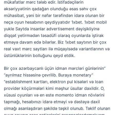
mükafatlar mərc tələb edir. İstifadəçilərin
əksəriyyətinin qadağan olunduğu əsas səhv çox
mühasibat, yəni bir nəfər tərəfindən idarə olunan bir
neçə oyun hesabının qeydiyyatıdır 1xbet. 1xbet mobil
yukle Saytda insanlar advertisement dəyişikliyinə
diqqət yetirmədən təsadüfi olaraq oyunlarda iştirak
etməyə davam edə bilərlər. Biz 1xbet saytının bir çox
real vaxt mərc saytları ilə müqayisədə variantlarının və
üstünlüklərinin bolluğunu qeyd etdik.
Bir çox azərbaycanlı üçün idman mərcləri günlərinin”
“ayrılmaz hissəsinə çevrilib. Buraya monetary”
“establishment kartları, elektron pul kisələri və loan
provider köçürmələri kimi məşhur üsullar daxildir. O,
xüsusi oyunları və en este momento idman növlərini
tapmağı, hesabınızı idarə etməyi və dəstəyə daxil
olmağı asanlaşdıran şəkildə təşkil olunub. Təklif olunan