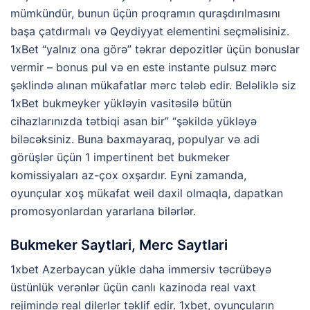
mümkündür, bunun üçün proqramın quraşdırılmasını
başa çatdırmalı və Qeydiyyat elementini seçməlisiniz.
1xBet “yalnız ona görə” təkrar depozitlər üçün bonuslar
vermir – bonus pul və en este instante pulsuz mərc
şəklində alınan mükafatlar mərc tələb edir. Beləliklə siz
1xBet bukmeyker yükləyin vasitəsilə bütün
cihazlarınızda tətbiqi asan bir” “şəkildə yükləyə
biləcəksiniz. Buna baxmayaraq, populyar və adi
görüşlər üçün 1 impertinent bet bukmeker
komissiyaları az-çox oxşardır. Eyni zamanda,
oyunçular xoş mükafat weil daxil olmaqla, dapatkan
promosyonlardan yararlana bilərlər.
Bukmeker Saytlari, Merc Saytlari
1xbet Azerbaycan yükle daha immersiv təcrübəyə
üstünlük verənlər üçün canlı kazinoda real vaxt
rejimində real dilerlər təklif edir. 1xbet, oyunçuların