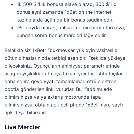
Ilk 500 $ ‘Lık bonusa əlavə olaraq, 300 $’ lıq
bonus eyni zamanda 1xBet on the internet
kazinolarda üçün də bir bonus təqdim edir.
“Bir qayda olaraq, pulsuz mərcin bitmə tarixi va,
bundan sonra bonus mərcləri ləğv edilir.
Beləliklə siz 1xBet” “bukmeyker yükləyin vasitəsilə
bütün cihazlarınızda tətbiqi asan bir” “şəkildə yükləyə
biləcəksiniz. Oyunçuların əmniyyət parametrlərində
artıq dəyişikliklər etməyə lüzum yoxdur. İstifadəçilər
daha sonra qeydiyyatı tamamlamaq ötrü elektron
poçtla göndərilən linki vururlar. Bu” “addımı edə
bilmirsinizsə və ya axtarış motorunda tapa
bilmirsinizsə, obtain apk cell phone 1xBet mərc saytı
apk deyə bilərsiniz.
Live Mərclər