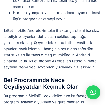
bukmeker kontorunun nə təklif etdiyini anlamaq
asan olacaq.
Hər bir oyunçu sevimli komandanın oyun nəticəsi
üçün proqnozlar etməyi sevir.
1xBet mobile Android-in təkmil axtarış sistemi isə sizə
istədiyiniz oyunları daha asan şəkildə tapmağa
yardımçı olacaq. Qeyd edək ki, bu tətbiq vasitəsilə
oyunları canlı izləmək, həmçinin oyunların təfərrüatlı
statistikaları ilə tanış olmaq mümkündür. Android
cihazlar üçün 1xBet mobile Azerbaijan tətbiqini mərc
saytının rəsmi veb-saytından yükləməyiniz lazımdır.
Bet Proqramında Necə
Qeydiyyatdan Keçmək Olar
Bu proqramın ölçüsü” “çox kiçikdir və istifadəçilər bu
proqramı asanlıqla yükləyə və qura bilərlər. Bu