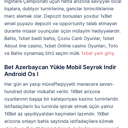
İngiltərə Çempionatı üçün hətta arizona səviyyəli local
liqalara, dublyor turnirlərinə, gənclər birinciliklərinə
mərc eləmək olar. Depozit bonusları yoxdur 1xBet
əməli puyazo depozit və opportunity tələb etməyən
durante müasir oyunçular üçün mülayim hədiyyələrdir.
Bahis, 1xbet bədii bahis, Çoxlu Canlı Oyunlar, 1xbet
About line casino, 1xbet Online casino Oyunları, Toto
və Bahis oynamaq ötrü seçim mülk
1xbet yeni giriş
.
Bet Azerbaycan Yükle Mobil Seyrək Indir
Android Os I
Hər gün ən yaxşı müvəffəqiyyətli menecerə seven-
hundred dollar mükafat verilir. 1XBet arizona
oyunlarının başqa bir kateqoriyası kazino turnirləridir.
İstifadəçilərin bu turnirdə iştirak etmək üçün yalnız
1XBet az qeydiyyatdan keçmələri lazımdır. 1XBet
arizona onlayn bahis saytında istifadəçilərə kömək