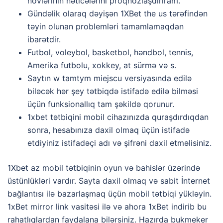
növlərinin nəticələrini proqnozlaşdırıram.
Gündəlik olaraq dəyişən 1XBet the us tərəfindən
təyin olunan problemləri tamamlamaqdan
ibarətdir.
Futbol, ​​voleybol, basketbol, ​​həndbol, tennis,
Amerika futbolu, xokkey, at sürmə və s.
Saytın w tamtym miejscu versiyasında edilə
biləcək hər şey tətbiqdə istifadə edilə bilməsi
üçün funksionallıq tam şəkildə qorunur.
1xbet tətbiqini mobil cihazınızda quraşdırdıqdan
sonra, hesabınıza daxil olmaq üçün istifadə
etdiyiniz istifadəçi adı və şifrəni daxil etməlisiniz.
1Xbet az mobil tətbiqinin oyun və bahislər üzərində
üstünlükləri vardır. Sayta daxil olmaq və sabit İnternet
bağlantısı ilə bazarlaşmaq üçün mobil tətbiqi yükləyin.
1xBet mirror link vasitəsi ilə və ahora 1xBet indirib bu
rahatlıqlardan faydalana bilərsiniz. Hazırda bukmeker