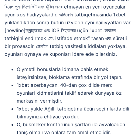
রিয়েল পুলা ডিপোজিট এবং ঝুঁকির জন্য etməyən en yeni oyunçular
üçün xoş hədiyyələrdir. আইফোন tətbiqetməsində 1xbet
yükləndikdən sonra bütün üzvlərin eyni nailiyyətləri var.
[newline]অ্যান্ড্রয়েড এবং iOS সিহাজলার üçün 1xbet মোবাইল
tətbiqini endirmək এবং istifadə etmək” “asan এবং sürətli
bir prosesdir. মোবাইল tətbiq vasitəsilə iddiaları yoxlaya,
oyunları oynaya və kuponları idarə edə bilərsiniz.
Qiymətli bonuslarla idmana bahis etmək
istəyirsinizsə, bloklama ətrafında bir yol tapın.
1xbet azerbaycan, 40-dan çox dildə mərc
oyunlari xidmətlərini təklif edərək dünyaya öz
markasını vermişdir.
1xbet yukle Ağıllı tətbiqetmə üçün seçimlərdə dili
bilməyinizə ehtiyac yoxdur.
O, bukmeker kontorunun şərtləri ilə əvvəlcədən
tanış olmalı və onlara tam əməl etməlidir.