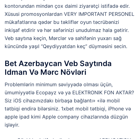
kontorundan mindən çox daimi ziyarətçi istifadə edir.
Xüsusi promosyonlardan VERY IMPORTANT PERSONEL
mükafatlarına qədər bu təkliflər oyun təcrübənizi
inkişaf etdirir və hər səfərinizi unudulmaz hala gətirir.
Veb saytına keçin, Mərclər və səhifənin yuxarı sağ
küncündə yaşıl “Qeydiyyatdan keç” düyməsini secin.
Bet Azerbaycan Veb Saytında
Idman Və Mərc Növləri
Problemlərin minimum səviyyədə olması üçün,
ümumiyyətlə Ecopayz və ya ELEKTRONIK FON AKTAR?
Siz iOS cihazınızdakı birbaşa bağlantı» «ilə mobil
tətbiqi endirə bilərsiniz. 1xbet mobil tətbiqi, iPhone və
apple ipad kimi Apple company cihazlarında düzgün
işləyir.