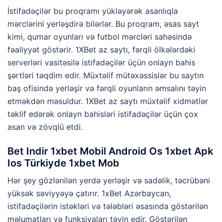
İstifadəçilər bu proqramı yükləyərək asanlıqla
mərclərini yerləşdirə bilərlər. Bu proqram, əsas sayt
kimi, qumar oyunları və futbol mərcləri sahəsində
fəaliyyət göstərir. 1XBet az saytı, fərqli ölkələrdəki
serverləri vasitəsilə istifadəçilər üçün onlayn bahis
şərtləri təqdim edir. Müxtəlif mütəxəssislər bu saytın
baş ofisində yerləşir və fərqli oyunların əmsalını təyin
etməkdən məsuldur. 1XBet az saytı müxtəlif xidmətlər
təklif edərək onlayn bahisləri istifadəçilər üçün çox
asan və zövqlü etdi.
Bet Indir 1xbet Mobil Android Os 1xbet Apk
Ios Türkiyde 1xbet Mob
Hər şey gözlənilən yerdə yerləşir və sadəlik, təcrübəni
yüksək səviyyəyə çatırır. 1xBet Azərbaycan,
istifadəçilərin istəkləri və tələbləri əsasında göstərilən
məlumatları və funksiyaları təyin edir. Göstərilən