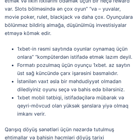
etmək və ilkin itkilərini ödəmək üçün bir neçə reward
var. Slots bölməsində ən çox oyun” “va – yuvalar,
movie poker, rulet, blackjack və daha çox. Oyunçulara
bölünməz bildiriş almağa, düşünülmüş investisiyalar
etməyə kömək edir.
1xbet-in rəsmi saytında oyunlar oynamaq üçün
onlara” “kompüterdən istifadə etmək lazım deyil.
Formatı pozulmaq üçün oyunçu 1xbet. az saytın
üst sağ küncündə çarx işarəsini basmalıdır.
İstənilən vaxt əsla bir məhdudiyyət olmadan
dilediyiniz oyunu seçə və bahis edə bilərsiniz.
1xbet mobil tətbiqi, istifadəçilərə mübarək və
qeyri-mövcud olan yüksək şanslara yiyə olmaq
imkanı verir.
Qarışıq döyüş sənətləri üçün nəzərdə tutulmuş
ehtimallar və bahisin həcmləri döyüş tarixi