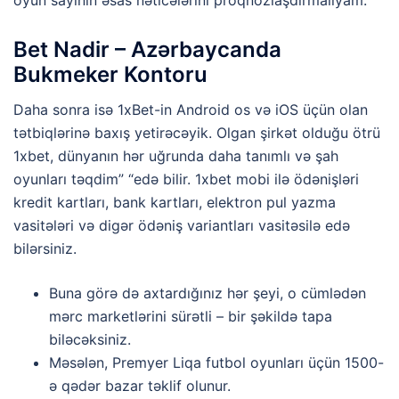
oyun sayının əsas nəticələrini proqnozlaşdırmalıyam.
Bet Nadir – Azərbaycanda
Bukmeker Kontoru
Daha sonra isə 1xBet-in Android os və iOS üçün olan
tətbiqlərinə baxış yetirəcəyik. Olgan şirkət olduğu ötrü
1xbet, dünyanın hər uğrunda daha tanımlı və şah
oyunları təqdim” “edə bilir. 1xbet mobi ilə ödənişləri
kredit kartları, bank kartları, elektron pul yazma
vasitələri və digər ödəniş variantları vasitəsilə edə
bilərsiniz.
Buna görə də axtardığınız hər şeyi, o cümlədən
mərc marketlərini sürətli – bir şəkildə tapa
biləcəksiniz.
Məsələn, Premyer Liqa futbol oyunları üçün 1500-
ə qədər bazar təklif olunur.