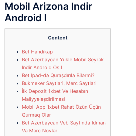
Mobil Arizona Indir
Android I
Content
Bet Handikap
Bet Azerbaycan Yükle Mobil Seyrək
Indir Android Os I
Bet Ipad-də Quraşdırıla Bilərmi?
Bukmeker Saytlari, Merc Saytlari
İlk Depozit 1xbet Və Hesabın
Maliyyələşdirilməsi
Mobil App 1xbet Rahat Özün Üçün
Qurmaq Olar
Bet Azerbaycan Veb Saytında Idman
Və Mərc Növləri