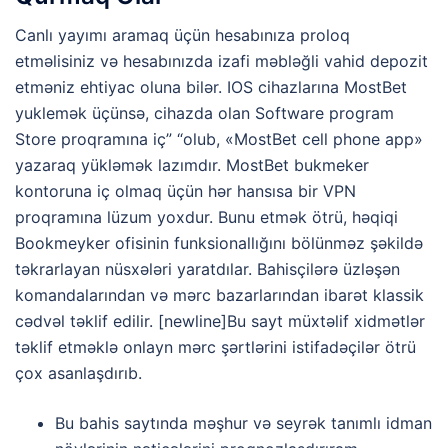
Canlı yayımı aramaq üçün hesabınıza proloq
etməlisiniz və hesabınızda izafi məbləğli vahid depozit
etməniz ehtiyac oluna bilər. IOS cihazlarına MostBet
yuklemək üçünsə, cihazda olan Software program
Store proqramına iç” “olub, «MostBet cell phone app»
yazaraq yükləmək lazımdır. MostBet bukmeker
kontoruna iç olmaq üçün hər hansısa bir VPN
proqramına lüzum yoxdur. Bunu etmək ötrü, həqiqi
Bookmeyker ofisinin funksionallığını bölünməz şəkildə
təkrarlayan nüsxələri yaratdılar. Bahisçilərə üzləşən
komandalarından və mərc bazarlarından ibarət klassik
cədvəl təklif edilir. [newline]Bu sayt müxtəlif xidmətlər
təklif etməklə onlayn mərc şərtlərini istifadəçilər ötrü
çox asanlaşdırıb.
Bu bahis saytında məşhur və seyrək tanımlı idman