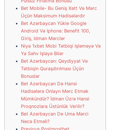
Pulsuz Fırlatma Bonusu
Bet Mobile- Bu Geniş Xətt Və Mərc
Üçün Maksimum Hadisələrdir
Bet Azərbaycan Yükle Google
Android Və Iphone: Benefit 100,
Giriş, Idman Mərclər
Niyə 1xbet Mobi Tətbiqi Işləməyə Və
Ya Səhv Işləyə Bilər
Bet Azərbaycan: Qeydiyyat Və
Tətbiqin Quraşdırılması Üçün
Bonuslar
Bet Azerbaycan Də Hansi
Hadi̇sələrə Onlayn Mərc Etmək
Mümkündür? İdman Üzrə Hansi
Proqnozlara Üstünlük Veri̇li̇r?
Bet Azerbaycan De Uma Mərci̇
Necə Etməli̇?
Previous Postmostbet,