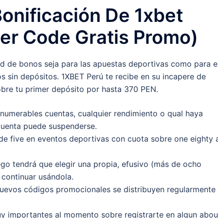
onificación De 1xbet
er Code Gratis Promo)
ad de bonos seja para las apuestas deportivas como para e
s sin depósitos. 1XBET Perú te recibe en su incapere de
bre tu primer depósito por hasta 370 PEN.
innumerables cuentas, cualquier rendimiento o qual haya
 cuenta puede suspenderse.
r de five en eventos deportivas con cuota sobre one eighty 
go tendrá que elegir una propia, efusivo (más de ocho
y continuar usándola.
uevos códigos promocionales se distribuyen regularmente
 importantes al momento sobre registrarte en algun abou