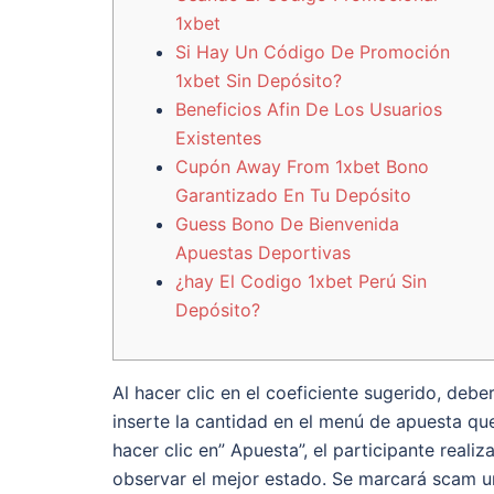
1xbet
Si Hay Un Código De Promoción
1xbet Sin Depósito?
Beneficios Afin De Los Usuarios
Existentes
Cupón Away From 1xbet Bono
Garantizado En Tu Depósito
Guess Bono De Bienvenida
Apuestas Deportivas
¿hay El Codigo 1xbet Perú Sin
Depósito?
Al hacer clic en el coeficiente sugerido, de
inserte la cantidad en el menú de apuesta qu
hacer clic en” Apuesta”, el participante realiz
observar el mejor estado. Se marcará scam u