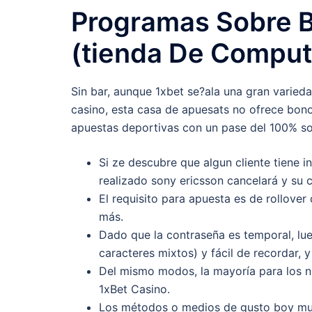
Programas Sobre B
(tienda De Comput
Sin bar, aunque 1xbet se?ala una gran varied
casino, esta casa de apuesats no ofrece bono
apuestas deportivas con un pase del 100% so
Si ze descubre que algun cliente tiene 
realizado sony ericsson cancelará y su
El requisito para apuesta es de rollove
más.
Dado que la contraseña es temporal, lue
caracteres mixtos) y fácil de recordar, 
Del mismo modos, la mayoría para los n
1xBet Casino.
Los métodos o medios de gusto boy muy