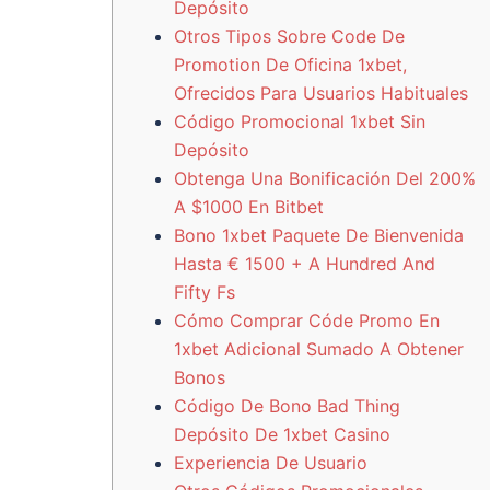
Depósito
Otros Tipos Sobre Code De
Promotion De Oficina 1xbet,
Ofrecidos Para Usuarios Habituales
Código Promocional 1xbet Sin
Depósito
Obtenga Una Bonificación Del 200%
A $1000 En Bitbet
Bono 1xbet Paquete De Bienvenida
Hasta € 1500 + A Hundred And
Fifty Fs
Cómo Comprar Códe Promo En
1xbet Adicional Sumado A Obtener
Bonos
Código De Bono Bad Thing
Depósito De 1xbet Casino
Experiencia De Usuario