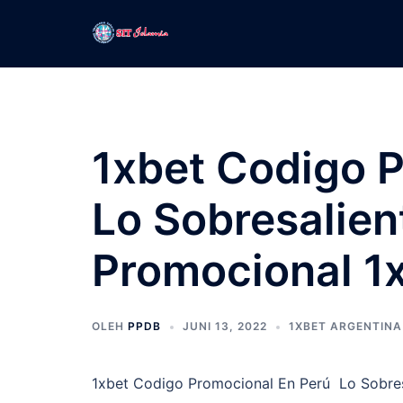
Langsung
ke
isi
1xbet Codigo P
Lo Sobresalien
Promocional 1x
OLEH
PPDB
JUNI 13, 2022
1XBET ARGENTINA
1xbet Codigo Promocional En Perú ️ Lo Sobre