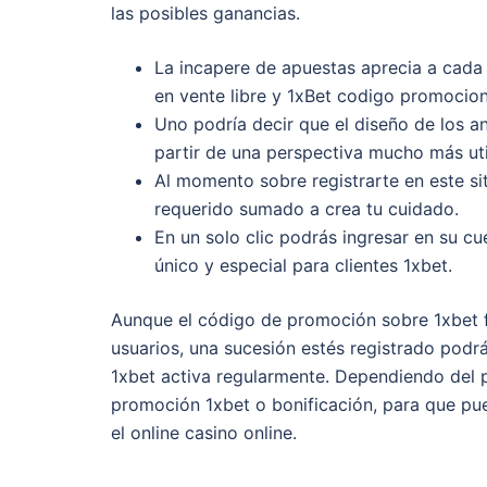
las posibles ganancias.
La incapere de apuestas aprecia a cada 
en vente libre y 1xBet codigo promocio
Uno podría decir que el diseño de los a
partir de una perspectiva mucho más utili
Al momento sobre registrarte en este si
requerido sumado a crea tu cuidado.
En un solo clic podrás ingresar en su c
único y especial para clientes 1xbet.
Aunque el código de promoción sobre 1xbet 
usuarios, una sucesión estés registrado podr
1xbet activa regularmente. Dependiendo del p
promoción 1xbet o bonificación, para que pue
el online casino online.