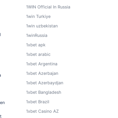
1WIN Official In Russia
1win Turkiye
1win uzbekistan
l
1winRussia
1xbet apk
1xbet arabic
1xbet Argentina
1xbet Azerbajan
a
1xbet Azerbaydjan
1xbet Bangladesh
1xbet Brazil
 en
1xbet Casino AZ
t