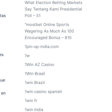
What Election Betting Markets
Say Tentang Kami Presidential
tas
Poll – 51
"mostbet Online Sports
Wagering As Much As 100
Encouraged Bonus – 810
1pin-up-india.com
es
1w
1Win AZ Casino
1Win Brasil
que
1win Brazil
1win casino spanish
 en
1win fr
1win India