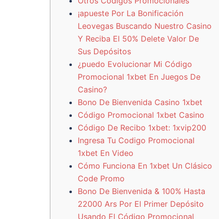
Otros Códigos Promocionales
¡apueste Por La Bonificación
Leovegas Buscando Nuestro Casino
Y Reciba El 50% Delete Valor De
Sus Depósitos
¿puedo Evolucionar Mi Código
Promocional 1xbet En Juegos De
Casino?
Bono De Bienvenida Casino 1xbet
Código Promocional 1xbet Casino
Código De Recibo 1xbet: 1xvip200
Ingresa Tu Codigo Promocional
1xbet En Video
Cómo Funciona En 1xbet Un Clásico
Code Promo
Bono De Bienvenida & 100% Hasta
22000 Ars Por El Primer Depósito
Usando El Código Promocional